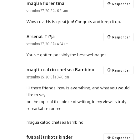
maglia fiorentina
Responder
setembro 27, 2018 às 6:31 am
Wow cuz this is great job! Congrats and keep it up.
Arsenal Tr?ja
Responder
setembro 27, 2018 às 4:34 am
You’ve gotten possibly the best webpages.
maglia calcio chelsea Bambino
Responder
setembro 25, 2018 às 3:40 pm
Hi there friends, how is everything, and what you would
like to say
on the topic of this piece of writing, in my view its truly
remarkable for me.
maglia calcio chelsea Bambino
fußballtrikots kinder
Responder