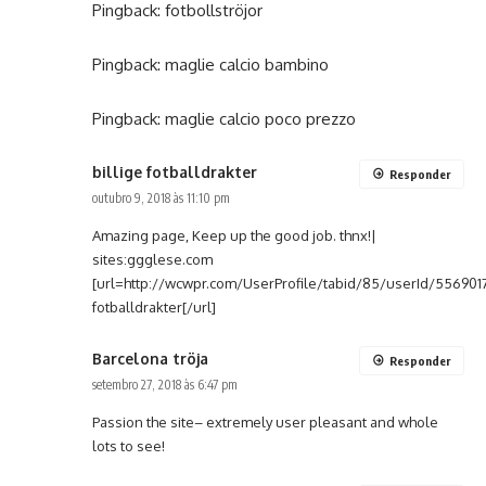
Pingback:
fotbollströjor
Pingback:
maglie calcio bambino
Pingback:
maglie calcio poco prezzo
billige fotballdrakter
Responder
outubro 9, 2018 às 11:10 pm
Amazing page, Keep up the good job. thnx!|
sites:ggglese.com
[url=http://wcwpr.com/UserProfile/tabid/85/userId/5569017
fotballdrakter[/url]
Barcelona tröja
Responder
setembro 27, 2018 às 6:47 pm
Passion the site– extremely user pleasant and whole
lots to see!