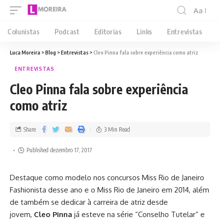
Aa
Colunistas
Podcast
Editorias
Links
Entrevistas
Luca Moreira
>
Blog
>
Entrevistas
>
Cleo Pinna fala sobre experiência como atriz
ENTREVISTAS
Cleo Pinna fala sobre experiência
como atriz
Share
3 Min Read
Published dezembro 17, 2017
Destaque como modelo nos concursos Miss Rio de Janeiro
Fashionista desse ano e o Miss Rio de Janeiro em 2014, além
de também se dedicar à carreira de atriz desde
jovem,
Cleo Pinna
já esteve na série “Conselho Tutelar” e