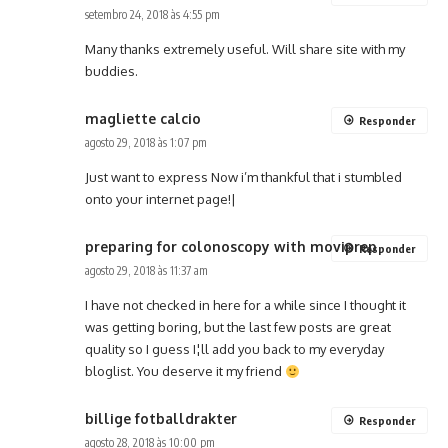
setembro 24, 2018 às 4:55 pm
Many thanks extremely useful. Will share site with my
buddies.
magliette calcio
Responder
agosto 29, 2018 às 1:07 pm
Just want to express Now i’m thankful that i stumbled
onto your internet page!|
preparing for colonoscopy with moviprep
Responder
agosto 29, 2018 às 11:37 am
I have not checked in here for a while since I thought it
was getting boring, but the last few posts are great
quality so I guess I¦ll add you back to my everyday
bloglist. You deserve it my friend
billige fotballdrakter
Responder
agosto 28, 2018 às 10:00 pm