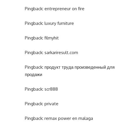
Pingback:
entrepreneur on fire
Pingback:
luxury furniture
Pingback:
filmyhit
Pingback:
sarkariresult.com
Pingback:
продукт труда произведенный для
продажи
Pingback:
scr888
Pingback:
private
Pingback:
remax power en malaga