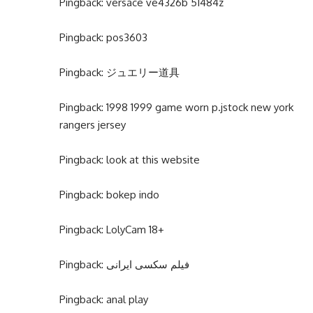
Pingback:
versace ve4326b 51484z
Pingback:
pos3603
Pingback:
ジュエリー道具
Pingback:
1998 1999 game worn p.jstock new york
rangers jersey
Pingback:
look at this website
Pingback:
bokep indo
Pingback:
LolyCam 18+
Pingback:
فیلم سکسی ایرانی
Pingback:
anal play