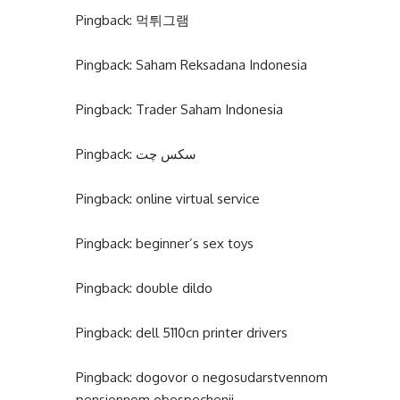
Pingback:
먹튀그램
Pingback:
Saham Reksadana Indonesia
Pingback:
Trader Saham Indonesia
Pingback:
سکس چت
Pingback:
online virtual service
Pingback:
beginner’s sex toys
Pingback:
double dildo
Pingback:
dell 5110cn printer drivers
Pingback:
dogovor o negosudarstvennom
pensionnom obespechenii