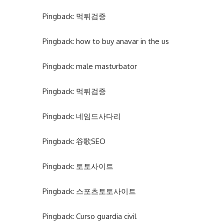
Pingback:
먹튀검증
Pingback:
how to buy anavar in the us
Pingback:
male masturbator
Pingback:
먹튀검증
Pingback:
네임드사다리
Pingback:
谷歌SEO
Pingback:
토토사이트
Pingback:
스포츠토토사이트
Pingback:
Curso guardia civil