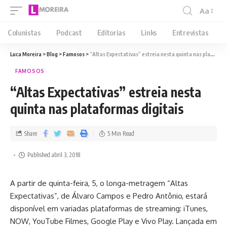
Aa
Colunistas
Podcast
Editorias
Links
Entrevistas
Luca Moreira
>
Blog
>
Famosos
>
“Altas Expectativas” estreia nesta quinta nas plataformas digitais
FAMOSOS
“Altas Expectativas” estreia nesta
quinta nas plataformas digitais
Share
5 Min Read
Published abril 3, 2018
A partir de quinta-feira, 5, o longa-metragem “Altas
Expectativas”, de Álvaro Campos e Pedro Antônio, estará
disponível em variadas plataformas de streaming: iTunes,
NOW, YouTube Filmes, Google Play e Vivo Play. Lançada em