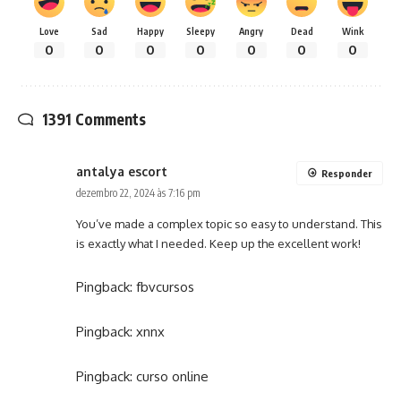
Love
Sad
Happy
Sleepy
Angry
Dead
Wink
0
0
0
0
0
0
0
1391 Comments
antalya escort
Responder
dezembro 22, 2024 às 7:16 pm
You’ve made a complex topic so easy to understand. This
is exactly what I needed. Keep up the excellent work!
Pingback:
fbvcursos
Pingback:
xnnx
Pingback:
curso online