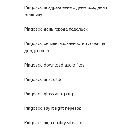
Pingback:
поздравление с днем рождения
женщину
Pingback:
день города подольск
Pingback:
сегментированность туловища
дождевого ч
Pingback:
download audio files
Pingback:
anal dildo
Pingback:
glass anal plug
Pingback:
say it right перевод
Pingback:
high quality vibrator