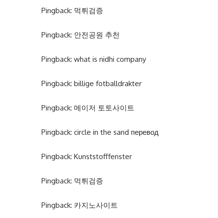
Pingback:
먹튀검증
Pingback:
안전공원 추천
Pingback:
what is nidhi company
Pingback:
billige fotballdrakter
Pingback:
메이저 토토사이트
Pingback:
circle in the sand перевод
Pingback:
Kunststofffenster
Pingback:
먹튀검증
Pingback:
카지노사이트