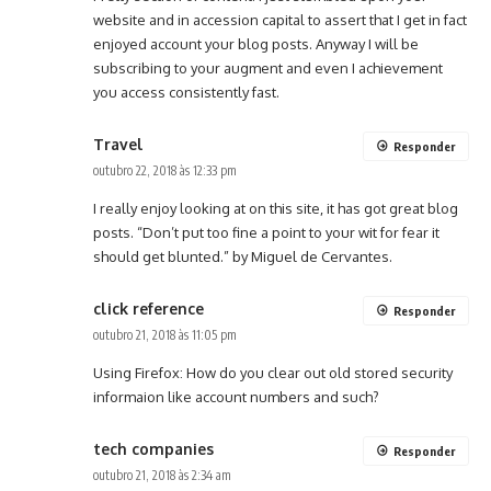
website and in accession capital to assert that I get in fact
enjoyed account your blog posts. Anyway I will be
subscribing to your augment and even I achievement
you access consistently fast.
Travel
Responder
outubro 22, 2018 às 12:33 pm
I really enjoy looking at on this site, it has got great blog
posts. “Don’t put too fine a point to your wit for fear it
should get blunted.” by Miguel de Cervantes.
click reference
Responder
outubro 21, 2018 às 11:05 pm
Using Firefox: How do you clear out old stored security
informaion like account numbers and such?
tech companies
Responder
outubro 21, 2018 às 2:34 am