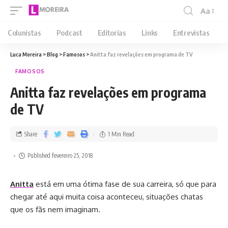
Aa
Colunistas
Podcast
Editorias
Links
Entrevistas
Luca Moreira
>
Blog
>
Famosos
>
Anitta faz revelações em programa de TV
FAMOSOS
Anitta faz revelações em programa
de TV
Share
1 Min Read
Published fevereiro 25, 2018
Anitta
está em uma ótima fase de sua carreira, só que para
chegar até aqui muita coisa aconteceu, situações chatas
que os fãs nem imaginam.