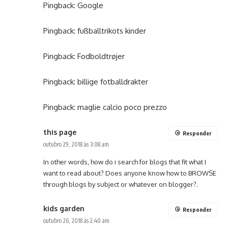
Pingback:
Google
Pingback:
fußballtrikots kinder
Pingback:
Fodboldtrøjer
Pingback:
billige fotballdrakter
Pingback:
maglie calcio poco prezzo
this page
Responder
outubro 29, 2018 às 3:08 am
In other words, how do i search for blogs that fit what I
want to read about? Does anyone know how to BROWSE
through blogs by subject or whatever on blogger?.
kids garden
Responder
outubro 26, 2018 às 2:40 am