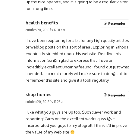
up the nice operate, and It is going to be a regular visitor
for a long time.
health benefits
Responder
outubro 20, 2018 às 12:31 am
I have been exploring for a bit for any high-quality articles
or weblog posts on this sort of area . Exploring in Yahoo I
eventually stumbled upon this website. Reading this
information So i¡¦m glad to express that I have an
incredibly excellent uncanny feeling I found out just what
I needed. I so much surely will make sure to don¡¦t fail to
remember this site and give it a look regularly.
shop homes
Responder
outubro 20, 2018 às 12:25 am
I like what you guys are up too. Such clever work and
reporting! Carry on the excellent works guys I¡¦ve
incorporated you guys to my blogroll. I think it’ll improve
the value of my web site