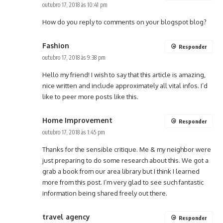
outubro 17, 2018 às 10:41 pm
How do you reply to comments on your blogspot blog?
Fashion
Responder
outubro 17, 2018 às 9:38 pm
Hello my friend! I wish to say that this article is amazing,
nice written and include approximately all vital infos. I’d
like to peer more posts like this.
Home Improvement
Responder
outubro 17, 2018 às 1:45 pm
Thanks for the sensible critique. Me & my neighbor were
just preparing to do some research about this. We got a
grab a book from our area library but I think I learned
more from this post. I’m very glad to see such fantastic
information being shared freely out there.
travel agency
Responder