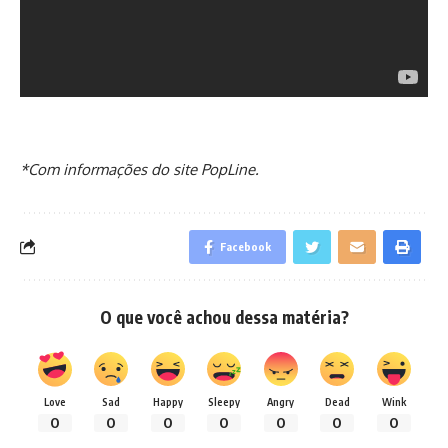
*Com informações do site PopLine.
Facebook
O que você achou dessa matéria?
Love
Sad
Happy
Sleepy
Angry
Dead
Wink
0
0
0
0
0
0
0