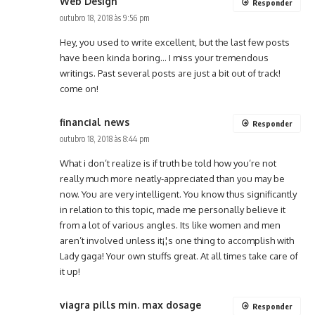
Web Design
Responder
outubro 18, 2018 às 9:56 pm
Hey, you used to write excellent, but the last few posts
have been kinda boring… I miss your tremendous
writings. Past several posts are just a bit out of track!
come on!
financial news
Responder
outubro 18, 2018 às 8:44 pm
What i don’t realize is if truth be told how you’re not
really much more neatly-appreciated than you may be
now. You are very intelligent. You know thus significantly
in relation to this topic, made me personally believe it
from a lot of various angles. Its like women and men
aren’t involved unless it¡¦s one thing to accomplish with
Lady gaga! Your own stuffs great. At all times take care of
it up!
viagra pills min. max dosage
Responder