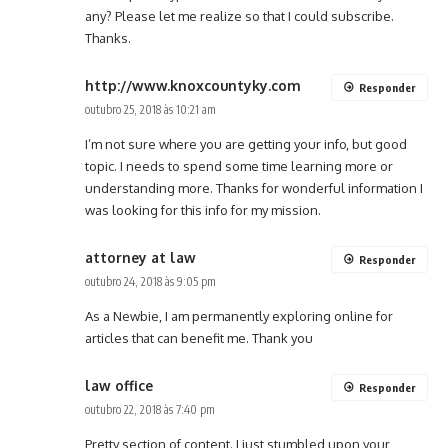
any? Please let me realize so that I could subscribe.
Thanks.
http://www.knoxcountyky.com
Responder
outubro 25, 2018 às 10:21 am
I’m not sure where you are getting your info, but good
topic. I needs to spend some time learning more or
understanding more. Thanks for wonderful information I
was looking for this info for my mission.
attorney at law
Responder
outubro 24, 2018 às 9:05 pm
As a Newbie, I am permanently exploring online for
articles that can benefit me. Thank you
law office
Responder
outubro 22, 2018 às 7:40 pm
Pretty section of content. I just stumbled upon your