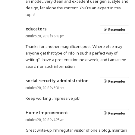
an model, very clean and excellent user genial style and
design, let alone the content. You’re an expert in this
topic!
educators
Responder
outubro 20, 2018 às 6:18 pm
Thanks for another magnificent post. Where else may
anyone get that type of info in such a perfect way of
writing? I have a presentation next week, and I am at the
search for such information.
social security administration
Responder
outubro 20, 2018 às 5:31 pm
Keep working ,impressive job!
Home Improvement
Responder
outubro 20, 2018 às 4:25 am
Great write-up, I’m regular visitor of one’s blog, maintain