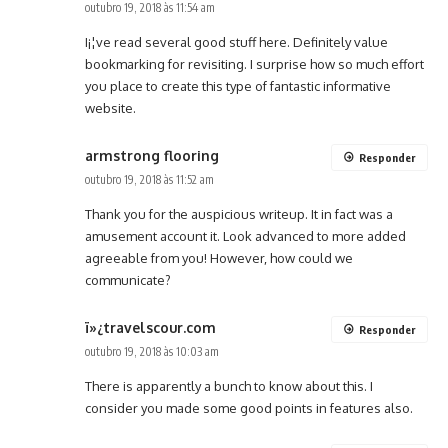
outubro 19, 2018 às 11:54 am
I¡¦ve read several good stuff here. Definitely value
bookmarking for revisiting. I surprise how so much effort
you place to create this type of fantastic informative
website.
armstrong flooring
Responder
outubro 19, 2018 às 11:52 am
Thank you for the auspicious writeup. It in fact was a
amusement account it. Look advanced to more added
agreeable from you! However, how could we
communicate?
ï»¿travelscour.com
Responder
outubro 19, 2018 às 10:03 am
There is apparently a bunch to know about this. I
consider you made some good points in features also.