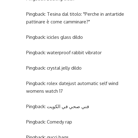
Pingback:
Tesina dal titolo: "Perche in antartide
pattinare è come camminare?"
Pingback:
icicles glass dildo
Pingback:
waterproof rabbit vibrator
Pingback:
crystal jelly dildo
Pingback:
rolex datejust automatic self wind
womens watch 17
Pingback:
فني صحي في الكويت
Pingback:
Comedy rap
Pingback:
gucci bags