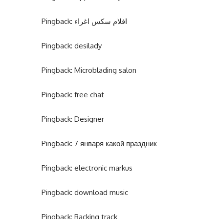
Pingback:
افلام سكس اغراء
Pingback:
desilady
Pingback:
Microblading salon
Pingback:
free chat
Pingback:
Designer
Pingback:
7 января какой праздник
Pingback:
electronic markus
Pingback:
download music
Pingback:
Backing track