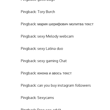
Pingback:
Tory Burch
Pingback:
мария шерифович молитва текст
Pingback:
sexy Melody webcam
Pingback:
sexy Latina duo
Pingback:
sexy gaming Chat
Pingback:
юнона и авось текст
Pingback:
can you buy instagram followers
Pingback:
Sexycams
Pingback:
Free sex adult