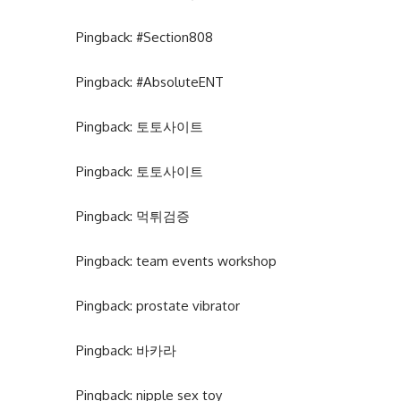
Pingback:
#Section808
Pingback:
#AbsoluteENT
Pingback:
토토사이트
Pingback:
토토사이트
Pingback:
먹튀검증
Pingback:
team events workshop
Pingback:
prostate vibrator
Pingback:
바카라
Pingback:
nipple sex toy