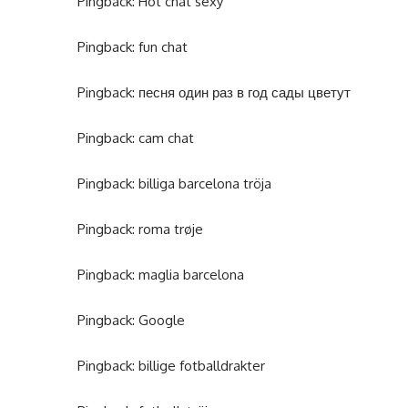
Pingback:
Hot chat sexy
Pingback:
fun chat
Pingback:
песня один раз в год сады цветут
Pingback:
cam chat
Pingback:
billiga barcelona tröja
Pingback:
roma trøje
Pingback:
maglia barcelona
Pingback:
Google
Pingback:
billige fotballdrakter