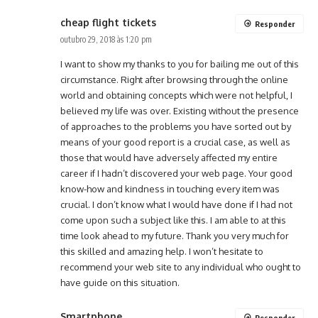
cheap flight tickets
Responder
outubro 29, 2018 às 1:20 pm
I want to show my thanks to you for bailing me out of this
circumstance. Right after browsing through the online
world and obtaining concepts which were not helpful, I
believed my life was over. Existing without the presence
of approaches to the problems you have sorted out by
means of your good report is a crucial case, as well as
those that would have adversely affected my entire
career if I hadn’t discovered your web page. Your good
know-how and kindness in touching every item was
crucial. I don’t know what I would have done if I had not
come upon such a subject like this. I am able to at this
time look ahead to my future. Thank you very much for
this skilled and amazing help. I won’t hesitate to
recommend your web site to any individual who ought to
have guide on this situation.
Smartphone
Responder