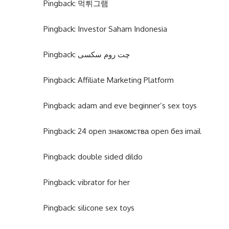
Pingback:
먹튀그램
Pingback:
Investor Saham Indonesia
Pingback:
چت روم سکسی
Pingback:
Affiliate Marketing Platform
Pingback:
adam and eve beginner’s sex toys
Pingback:
24 open знакомства open без imail
Pingback:
double sided dildo
Pingback:
vibrator for her
Pingback:
silicone sex toys