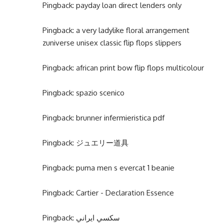
Pingback:
payday loan direct lenders only
Pingback:
a very ladylike floral arrangement
zuniverse unisex classic flip flops slippers
Pingback:
african print bow flip flops multicolour
Pingback:
spazio scenico
Pingback:
brunner infermieristica pdf
Pingback:
ジュエリー道具
Pingback:
puma men s evercat 1 beanie
Pingback:
Cartier - Declaration Essence
Pingback:
سكسي ايراني