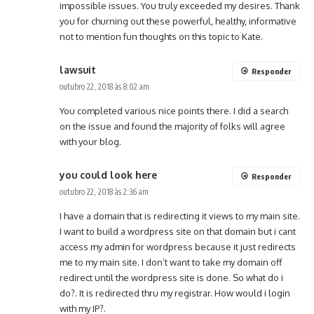
impossible issues. You truly exceeded my desires. Thank
you for churning out these powerful, healthy, informative
not to mention fun thoughts on this topic to Kate.
lawsuit
Responder
outubro 22, 2018 às 8:02 am
You completed various nice points there. I did a search
on the issue and found the majority of folks will agree
with your blog.
you could look here
Responder
outubro 22, 2018 às 2:36 am
I have a domain that is redirecting it views to my main site.
I want to build a wordpress site on that domain but i cant
access my admin for wordpress because it just redirects
me to my main site. I don’t want to take my domain off
redirect until the wordpress site is done. So what do i
do?. It is redirected thru my registrar. How would i login
with my IP?.