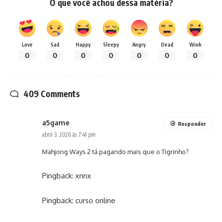
O que você achou dessa matéria?
Love
Sad
Happy
Sleepy
Angry
Dead
Wink
0
0
0
0
0
0
0
409 Comments
a5game
Responder
abril 3, 2026 às 7:41 pm
Mahjong Ways 2 tá pagando mais que o Tigrinho?
Pingback:
xnnx
Pingback:
curso online