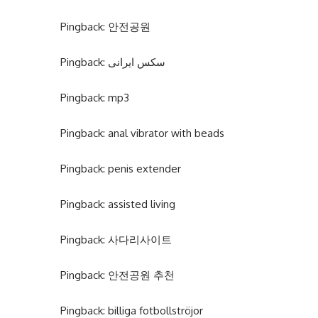
Pingback:
안전공원
Pingback:
سکس ایرانی
Pingback:
mp3
Pingback:
anal vibrator with beads
Pingback:
penis extender
Pingback:
assisted living
Pingback:
사다리사이트
Pingback:
안전공원 추천
Pingback:
billiga fotbollströjor