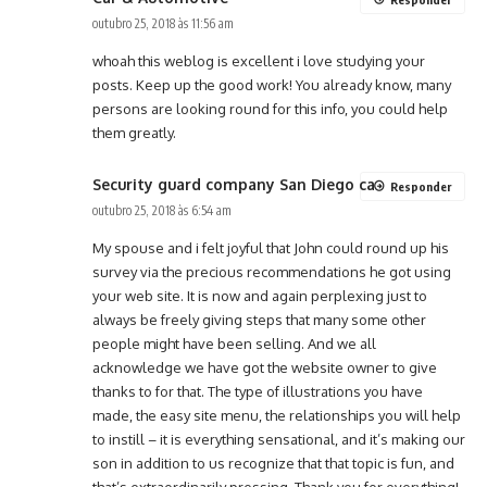
outubro 25, 2018 às 11:56 am
whoah this weblog is excellent i love studying your
posts. Keep up the good work! You already know, many
persons are looking round for this info, you could help
them greatly.
Security guard company San Diego ca
Responder
outubro 25, 2018 às 6:54 am
My spouse and i felt joyful that John could round up his
survey via the precious recommendations he got using
your web site. It is now and again perplexing just to
always be freely giving steps that many some other
people might have been selling. And we all
acknowledge we have got the website owner to give
thanks to for that. The type of illustrations you have
made, the easy site menu, the relationships you will help
to instill – it is everything sensational, and it’s making our
son in addition to us recognize that that topic is fun, and
that’s extraordinarily pressing. Thank you for everything!