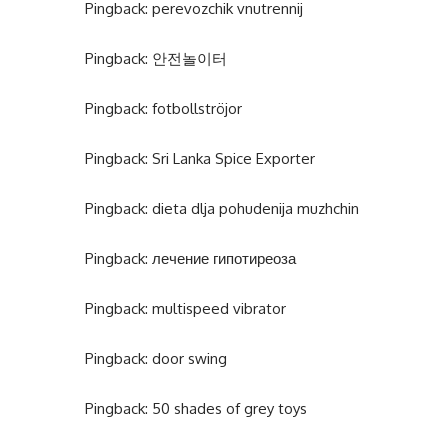
Pingback:
perevozchik vnutrennij
Pingback:
안전놀이터
Pingback:
fotbollströjor
Pingback:
Sri Lanka Spice Exporter
Pingback:
dieta dlja pohudenija muzhchin
Pingback:
лечение гипотиреоза
Pingback:
multispeed vibrator
Pingback:
door swing
Pingback:
50 shades of grey toys