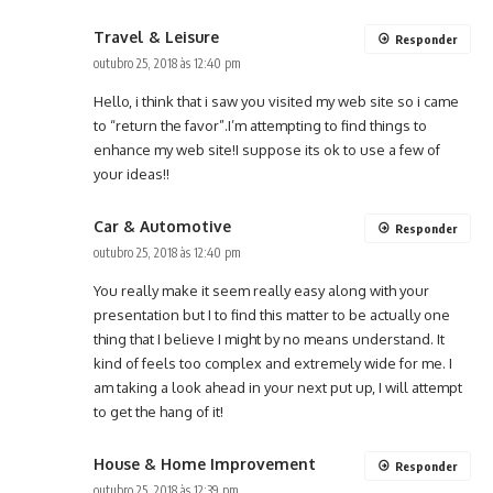
Travel & Leisure
Responder
outubro 25, 2018 às 12:40 pm
Hello, i think that i saw you visited my web site so i came
to “return the favor”.I’m attempting to find things to
enhance my web site!I suppose its ok to use a few of
your ideas!!
Car & Automotive
Responder
outubro 25, 2018 às 12:40 pm
You really make it seem really easy along with your
presentation but I to find this matter to be actually one
thing that I believe I might by no means understand. It
kind of feels too complex and extremely wide for me. I
am taking a look ahead in your next put up, I will attempt
to get the hang of it!
House & Home Improvement
Responder
outubro 25, 2018 às 12:39 pm