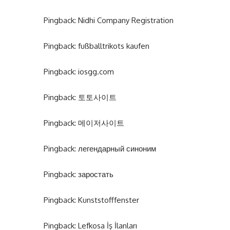
Pingback:
Nidhi Company Registration
Pingback:
fußballtrikots kaufen
Pingback:
iosgg.com
Pingback:
토토사이트
Pingback:
메이저사이트
Pingback:
легендарный синоним
Pingback:
заростать
Pingback:
Kunststofffenster
Pingback:
Lefkosa İş İlanları