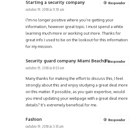
Starting a security company
Responder
outubro 19, 2018 às 9:59 am
I?m no longer positive where you’re getting your
information, however great topic. I must spend a while
learning much more or working out more. Thanks for
great info I used to be on the lookout for this information
for my mission.
Security guard company Miami Beach FL
Responder
outubro 19, 2018 às 8:03 am
Many thanks for making the effort to discuss this, I feel
strongly about this and enjoy studying a great deal more
on this matter. If possible, as you gain expertise, would
you mind updating your webpage with a great deal more
details? It’s extremely beneficial for me.
Fashion
Responder
outubro 19, 2018 às 5:35 am