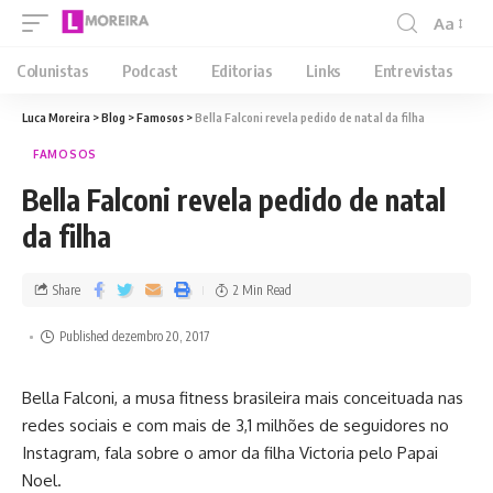
Aa
Colunistas
Podcast
Editorias
Links
Entrevistas
Luca Moreira
>
Blog
>
Famosos
>
Bella Falconi revela pedido de natal da filha
FAMOSOS
Bella Falconi revela pedido de natal
da filha
Share
2 Min Read
Published dezembro 20, 2017
Bella Falconi, a musa fitness brasileira mais conceituada nas
redes sociais e com mais de 3,1 milhões de seguidores no
Instagram, fala sobre o amor da filha Victoria pelo Papai
Noel.