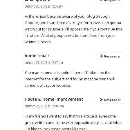
outubro 29, 2018 às 12:54 pm
Hi there, just became aware of your blog through
Google, and found that it’s truly informative. I am gonna
watch out for brussels. I’ll appreciate if you continue this
in future. A lot of people will be benefited from your
writing. Cheers!
home repair
Responder
outubro 29, 2018 às 12:27 pm
You made some nice points there. I looked on the
internet for the subject and found most persons will
consent with your website.
House & Home Improvement
Responder
outubro 29, 2018 às 12:04 pm
Hi my friend! I want to say that this article is awesome,
great written and come with approximately all vital infos.
I¡¦d like to look more posts like this .