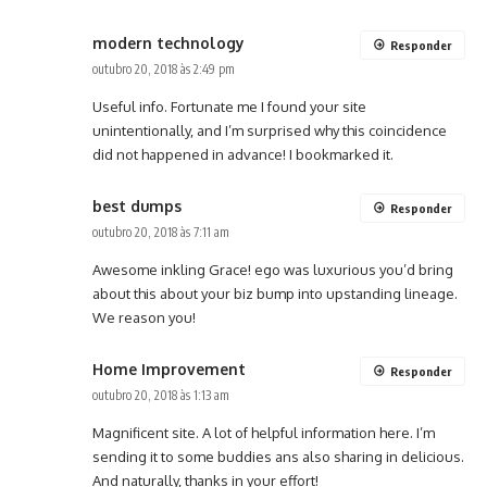
modern technology
Responder
outubro 20, 2018 às 2:49 pm
Useful info. Fortunate me I found your site
unintentionally, and I’m surprised why this coincidence
did not happened in advance! I bookmarked it.
best dumps
Responder
outubro 20, 2018 às 7:11 am
Awesome inkling Grace! ego was luxurious you’d bring
about this about your biz bump into upstanding lineage.
We reason you!
Home Improvement
Responder
outubro 20, 2018 às 1:13 am
Magnificent site. A lot of helpful information here. I’m
sending it to some buddies ans also sharing in delicious.
And naturally, thanks in your effort!