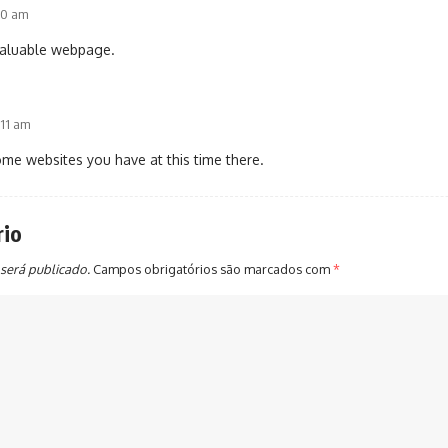
:30 am
valuable webpage.
:11 am
me websites you have at this time there.
rio
será publicado.
Campos obrigatórios são marcados com
*