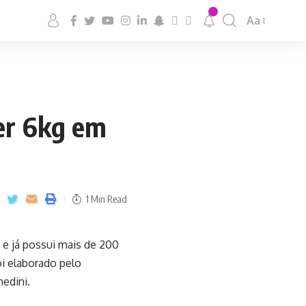
Aa
der 6kg em
1 Min Read
 e já possui mais de 200
oi elaborado pelo
hedini.