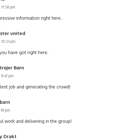
 11:58 pm
ressive information right here.
ster united
s 10:23 pm
you have got right here.
trøjer Børn
 8:47 pm
llent job and generating the crowd!
 barn
:18 pm
ul work and delivering in the group!
y Drakt