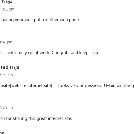
 Tröja
 10:38 pm
sharing your well put together web page.
a
 8:41 pm
 is extremely great work! Congrats and keep it up.
ted tr?ja
 9:21 am
bsite|website|internet site}! It looks very professional! Maintain the 
 3:48 am
 for sharing this great internet site.
ina