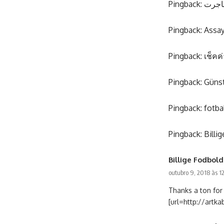
Pingback:
اجرت
Pingback:
Assay
Pingback:
เช็คค
Pingback:
Günst
Pingback:
fotba
Pingback:
Billi
Billige Fodbold
outubro 9, 2018 às 1
Thanks a ton for
[url=http://artka