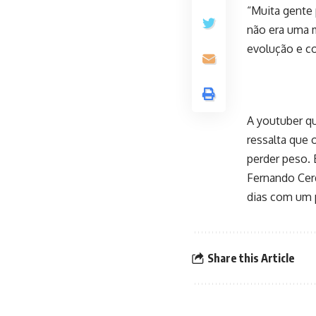
“Muita gente 
não era uma 
evolução e co
A youtuber qu
ressalta que 
perder peso. 
Fernando Cerq
dias com um p
Share this Article