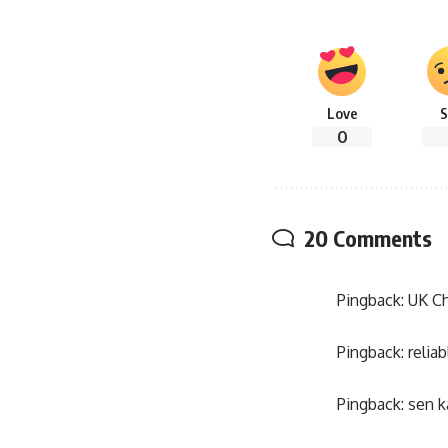
Love
S
0
20 Comments
Pingback:
UK C
Pingback:
relia
Pingback:
sen k