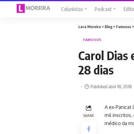
Colunistas
Podcast
Edito
Luca Moreira
>
Blog
>
Famosos
FAMOSOS
Carol Dias
28 dias
Published abril 18, 2018
A ex-Panicat 
mil inscritos
SHARE
médico da mod