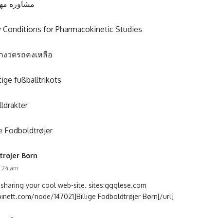
مشاوره مه
 Conditions for Pharmacokinetic Studies
่างวดรถคงเหลือ
ige fußballtrikots
lldrakter
ge Fodboldtrøjer
trøjer Børn
2:24 am
 sharing your cool web-site. sites:ggglese.com
binett.com/node/147021]Billige Fodboldtrøjer Børn[/url]