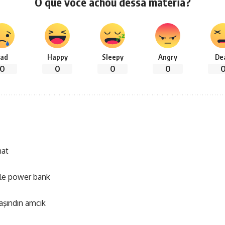
O que você achou dessa matéria?
ad
Happy
Sleepy
Angry
De
0
0
0
0
hat
ble power bank
aşındın amcık