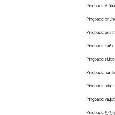
Pingback:
Affil
Pingback:
onlin
Pingback:
beast
Pingback:
сайт
Pingback:
silic
Pingback:
harde
Pingback:
adida
Pingback:
valjut
Pingback:
안전