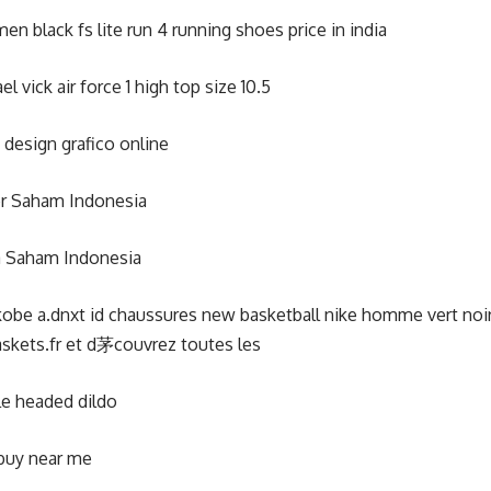
men black fs lite run 4 running shoes price in india
el vick air force 1 high top size 10.5
 design grafico online
r Saham Indonesia
a Saham Indonesia
kobe a.dnxt id chaussures new basketball nike homme vert noir
askets.fr et d茅couvrez toutes les
e headed dildo
buy near me