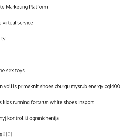
iate Marketing Platform
e virtual service
 tv
one sex toys
n vol1 ls primeknit shoes cburgu mysrub energy cq1400
s kids running fortarun white shoes insport
nyj kontrol ili ogranichenija
놀이터