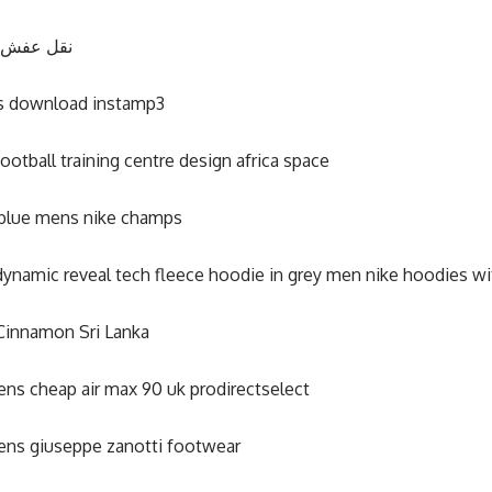
نقل عفش 
s download instamp3
football training centre design africa space
blue mens nike champs
dynamic reveal tech fleece hoodie in grey men nike hoodies wit
Cinnamon Sri Lanka
s cheap air max 90 uk prodirectselect
ns giuseppe zanotti footwear