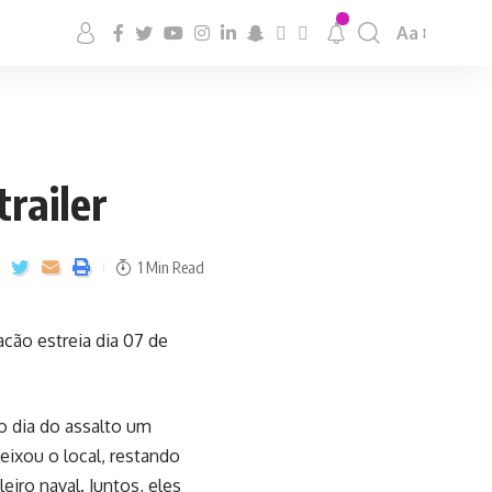
Aa
railer
1 Min Read
cão estreia dia 07 de
o dia do assalto um
deixou o local, restando
iro naval. Juntos, eles