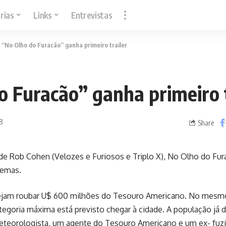
rias
Links
Entrevistas
>
“No Olho do Furacão” ganha primeiro trailer
o Furacão” ganha primeiro t
8
Share
e Rob Cohen (Velozes e Furiosos e Triplo X), No Olho do Fura
nemas.
jam ​ro​u​b​ar​ U$​ ​600 milhões do Tesouro Americano. No mesm
tegoria ​máxima está previsto chegar à cidade​. A população já 
eorologista, um agente do Tesouro Americano e um ex- fuzile