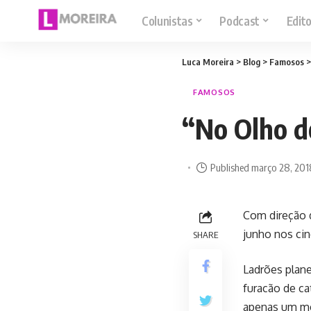
Colunistas
Podcast
Edito
Luca Moreira
>
Blog
>
Famosos
FAMOSOS
“No Olho d
Published março 28, 201
Com direção d
junho nos ci
SHARE
Ladrões plane
furacão de ca
apenas um met