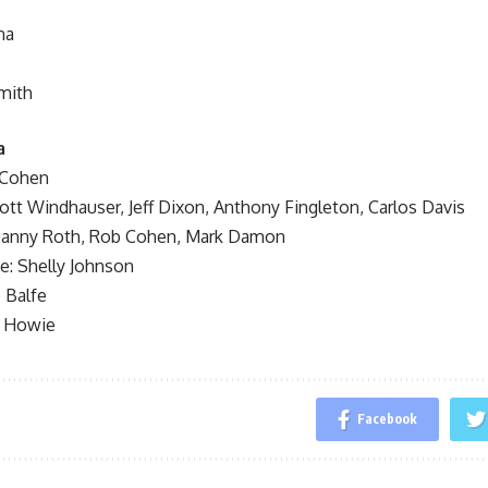
na
mith
a
 Cohen
cott Windhauser, Jeff Dixon, Anthony Fingleton, Carlos Davis
Danny Roth, Rob Cohen, Mark Damon
te: Shelly Johnson
 Balfe
n Howie
Facebook