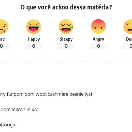
O que você achou dessa matéria?
ad
Happy
Sleepy
Angry
De
0
0
0
0
rry fur pom pom wool cashmere beanie lyst
zoom lebron 14 xiv
nGoogle