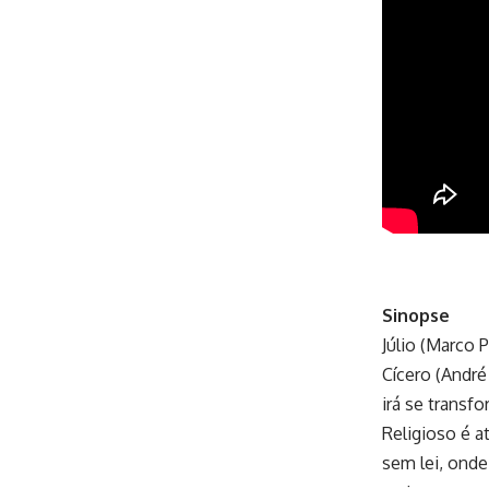
Sinopse
Júlio (Marco P
Cícero (André
irá se transf
Religioso é 
sem lei, ond