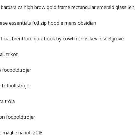
 barbara ca high brow gold frame rectangular emerald glass le
rse essentials full zip hoodie mens obsidian
fficial brentford quiz book by cowlin chris kevin snelgrove
ll trikot
ge fodboldtrøjer
a fotbollströjor
ca tröja
on fodboldtrøjer
 maglie napoli 2018