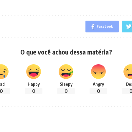
Facebook
O que você achou dessa matéria?
ad
Happy
Sleepy
Angry
De
0
0
0
0