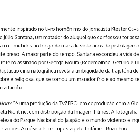
remente inspirado no livro homônimo do jornalista Klester Cava
 de Júlio Santana, um matador de aluguel que confessou ter as
ram cometidos ao longo de mais de vinte anos de pistolagem 
te preso. A maior parte do tempo, Santana escondeu a vida de 
 roteiro assinado por George Moura (Redemoinho, Getúlio e Li
aptação cinematográfica revela a ambiguidade da trajetória d
pobre e religiosa, que se tornou um matador frio e ao mesmo 
 a família.
Morte”
é uma produção da TvZERO, em coprodução com a Glob
ela Riofilme, com distribuição da Imagem Filmes. A fotografia 
eleza do Parque Nacional do Jalapão e o mundo violento e inq
cantins. A música foi composta pelo britânico Brian Eno.