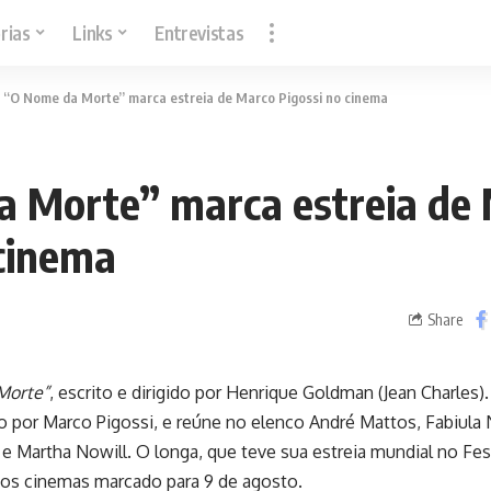
rias
Links
Entrevistas
>
“O Nome da Morte” marca estreia de Marco Pigossi no cinema
 Morte” marca estreia de
 cinema
Share
Morte”
, escrito e dirigido por Henrique Goldman (Jean Charles).
o por Marco Pigossi, e reúne no elenco André Mattos, Fabiul
e Martha Nowill. O longa, que teve sua estreia mundial no Fes
os cinemas marcado para 9 de agosto.