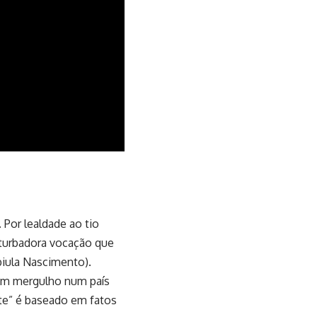
 Por lealdade ao tio
rturbadora vocação que
biula Nascimento).
 um mergulho num país
te” é baseado em fatos