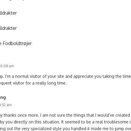
lldrakter
lldrakter
ge Fodboldtrøjer
 10:08 am
 I’m a normal visitor of your site and appreciate you taking the time
frequent visitor for a really long time.
ing
 9:52 am
ay thanks once more. I am not sure the things that I would’ve created
by you directly on this situation. It seemed to be a real troublesome c
ing out the very specialized style you handled it made me to jump ove