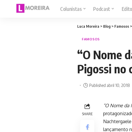
Colunistas
Podcast
Edito
Luca Moreira
>
Blog
>
Famosos
FAMOSOS
“O Nome da
Pigossi no
Published abril 10, 2018
“O Nome da 
protagonizad
SHARE
Nachtergaele 
lançamento n