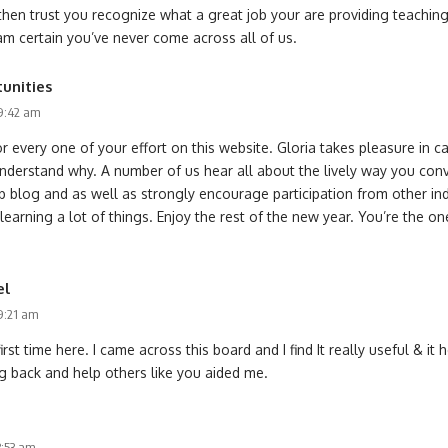
 then trust you recognize what a great job your are providing teachi
 am certain you’ve never come across all of us.
tunities
 9:42 am
or every one of your effort on this website. Gloria takes pleasure in c
understand why. A number of us hear all about the lively way you conv
 blog and as well as strongly encourage participation from other ind
y learning a lot of things. Enjoy the rest of the new year. You’re the o
el
 9:21 am
irst time here. I came across this board and I find It really useful & it
g back and help others like you aided me.
3:53 am