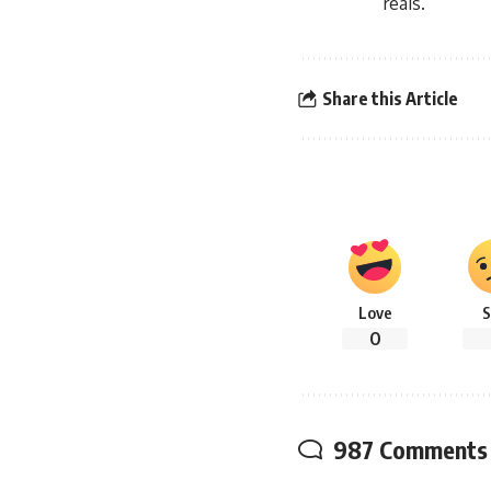
reais.
Share this Article
Love
S
0
987 Comments