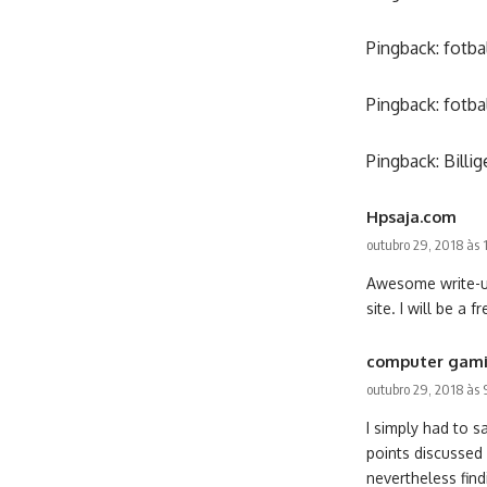
Pingback:
fotba
Pingback:
fotba
Pingback:
Billi
Hpsaja.com
outubro 29, 2018 às
Awesome write-up.
site. I will be a 
computer gam
outubro 29, 2018 às
I simply had to s
points discussed 
nevertheless find