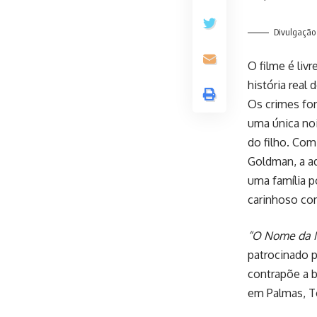
Divulgação
O filme é liv
história real
Os crimes fo
uma única noi
do filho. Com
Goldman, a ad
uma família 
carinhoso com
“O Nome da 
patrocinado p
contrapõe a b
em Palmas, To