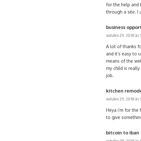
for the help and
through a site. I
business oppor
outubro 29, 2018 às
A lot of thanks f
and it’s easy to 
means of the web
my child is reall
job.
kitchen remod
outubro 29, 2018 às
Heya i’m for the f
to give somethin
bitcoin to iban
outubro 29, 2018 às 