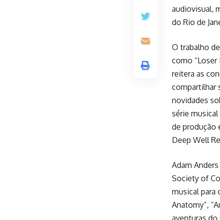
audiovisual, 
do Rio de Jane
O trabalho de
como “Loser L
reitera as c
compartilhar
novidades sob
série musical
de produção e
Deep Well Re
Adam Anders 
Society of C
musical para 
Anatomy”, “Am
aventuras do