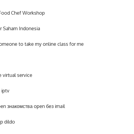
Food Chef Workshop
r Saham Indonesia
omeone to take my online class for me
e virtual service
 iptv
en знакомства open без imail
dp dildo