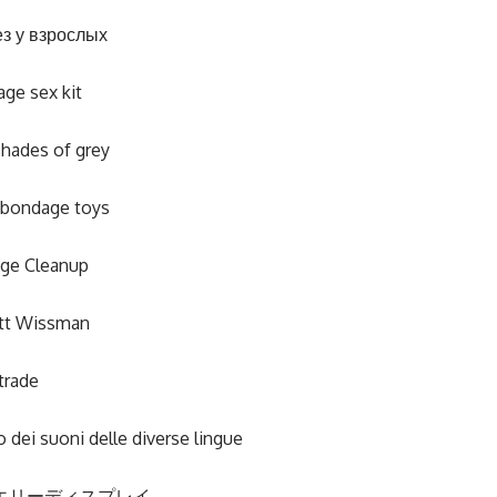
ез у взрослых
ge sex kit
 shades of grey
 bondage toys
ge Cleanup
ett Wissman
trade
o dei suoni delle diverse lingue
エリーディスプレイ