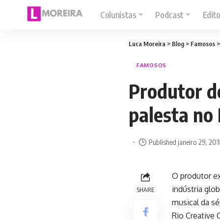
Colunistas
Podcast
Edito
Luca Moreira
>
Blog
>
Famosos
FAMOSOS
Produtor d
palesta no
Published janeiro 29, 20
O produtor ex
indústria glo
SHARE
musical da sé
Rio Creative 