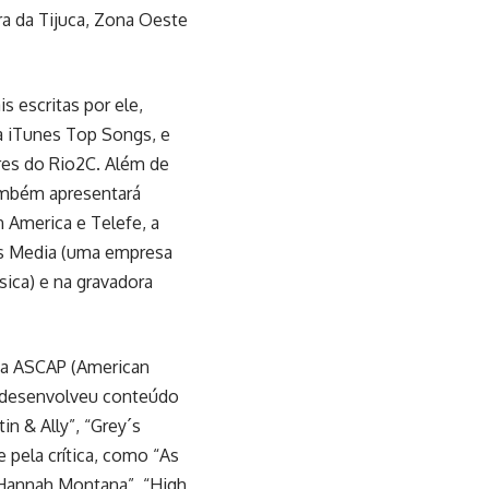
rra da Tijuca, Zona Oeste
 escritas por ele,
ta iTunes Top Songs, e
res do Rio2C. Além de
também apresentará
 America e Telefe, a
ers Media (uma empresa
ica) e na gravadora
da ASCAP (American
á desenvolveu conteúdo
n & Ally”, “Grey´s
 pela crítica, como “As
“Hannah Montana”, “High