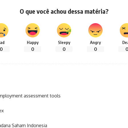
O que você achou dessa matéria?
ad
Happy
Sleepy
Angry
De
0
0
0
0
employment assessment tools
ex
adana Saham Indonesia