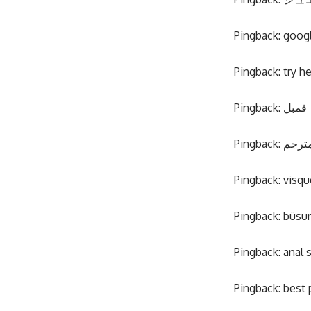
Pingback:
goog
Pingback:
try h
Pingback:
قمبل
Pingback:
ترجم
Pingback:
visq
Pingback:
büsu
Pingback:
anal 
Pingback:
best 