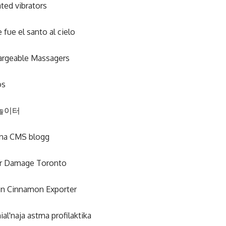
ated vibrators
 fue el santo al cielo
argeable Massagers
os
놀이터
ona CMS blogg
r Damage Toronto
n Cinnamon Exporter
ial'naja astma profilaktika