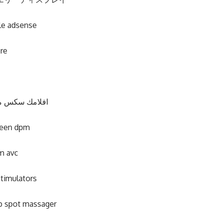
le adsense
ere
افلامك سكس م
ueen dpm
m avc
stimulators
p spot massager