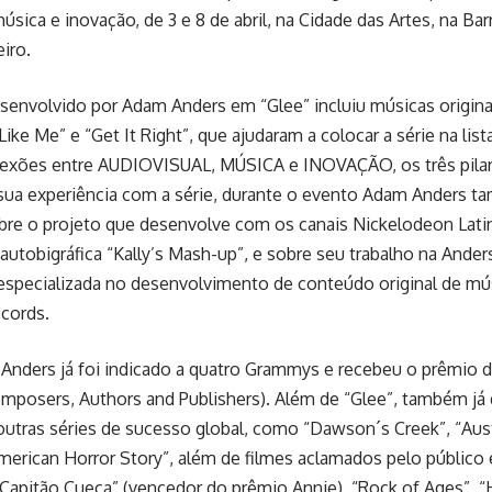
música e inovação, de 3 e 8 de abril, na Cidade das Artes, na Ba
iro.
senvolvido por Adam Anders em “Glee” incluiu músicas originais
ike Me” e “Get It Right”, que ajudaram a colocar a série na lis
onexões entre AUDIOVISUAL, MÚSICA e INOVAÇÃO, os três pila
 sua experiência com a série, durante o evento Adam Anders 
re o projeto que desenvolve com os canais Nickelodeon Latin
 autobigráfica “Kally’s Mash-up”, e sobre seu trabalho na And
specializada no desenvolvimento de conteúdo original de mús
cords.
Anders já foi indicado a quatro Grammys e recebeu o prêmio 
omposers, Authors and Publishers). Além de “Glee”, também j
outras séries de sucesso global, como “Dawson´s Creek”, “Austi
erican Horror Story”, além de filmes aclamados pelo público e
 Capitão Cueca” (vencedor do prêmio Annie), “Rock of Ages”, 