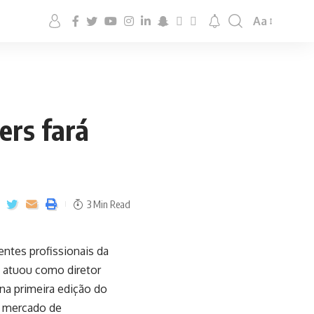
Aa
ers fará
3 Min Read
ntes profissionais da
e atuou como diretor
na primeira edição do
o mercado de