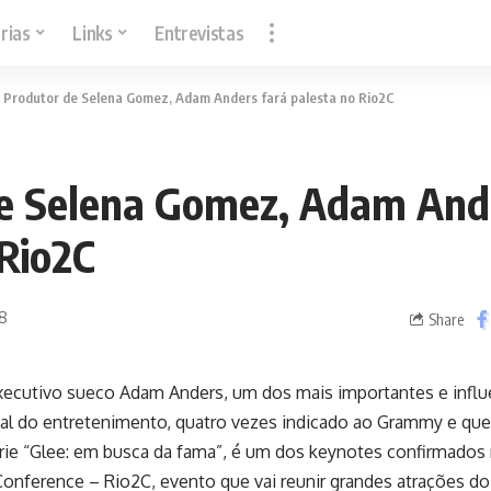
rias
Links
Entrevistas
>
Produtor de Selena Gomez, Adam Anders fará palesta no Rio2C
e Selena Gomez, Adam And
 Rio2C
18
Share
ecutivo sueco Adam Anders, um dos mais importantes e influe
bal do entretenimento, quatro vezes indicado ao Grammy e qu
rie “Glee: em busca da fama”, é um dos keynotes confirmados 
Conference – Rio2C, evento que vai reunir grandes atrações d