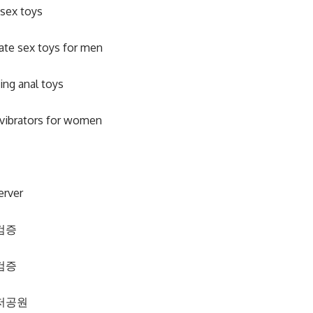
 sex toys
ate sex toys for men
ting anal toys
 vibrators for women
erver
검증
검증
저공원