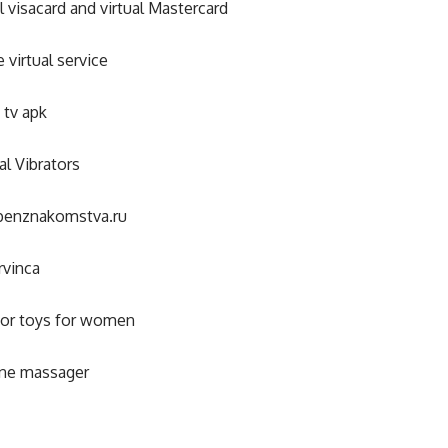
al visacard and virtual Mastercard
e virtual service
 tv apk
al Vibrators
penznakomstva.ru
rvinca
tor toys for women
one massager