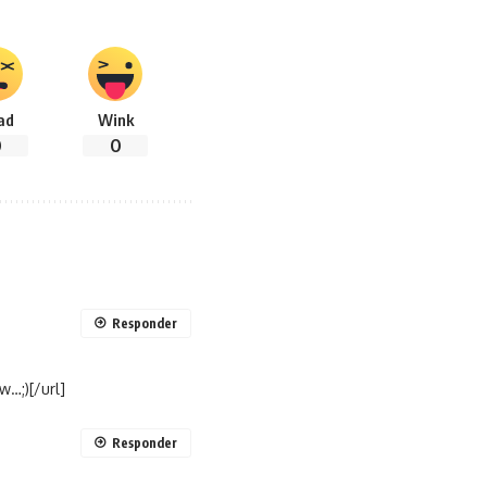
ad
Wink
0
0
Responder
w…;)[/url]
Responder