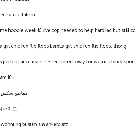
ector capitalism
me hoodie week 16 live cop needed to help hard lag but still c
a girl chic fun flip flops barella girl chic fun flip flops. thong
s performance manchester united away for women black sports
am 18+
مقاطع سكس ج
리사이트
enwohnung büsum am ankerplatz