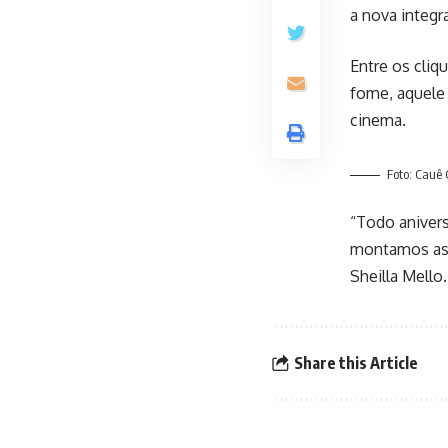
a nova integr
Entre os cliq
fome, aquele
cinema.
Foto: Cauê
“Todo aniver
montamos as c
Sheilla Mello.
Share this Article