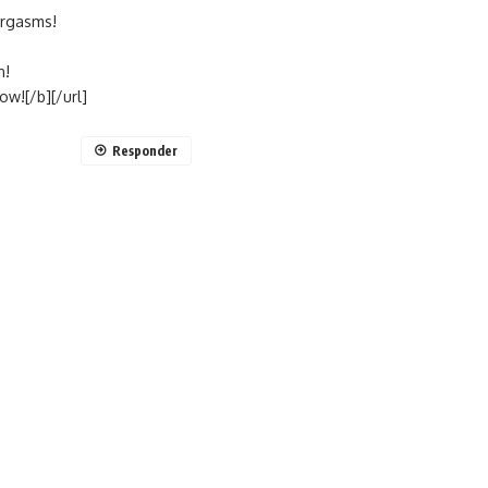
orgasms!
h!
ow![/b][/url]
Responder