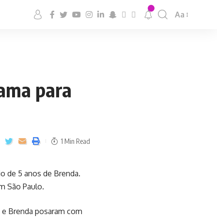
Aa
jama para
1 Min Read
io de 5 anos de Brenda.
em São Paulo.
xa e Brenda posaram com