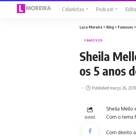
Colunistas
Podcast
Edito
Luca Moreira
>
Blog
>
Famosos
FAMOSOS
Sheila Mel
os 5 anos 
Published março 26, 201
Sheila Mello 
Com o tema fe
SHARE
Com direito a