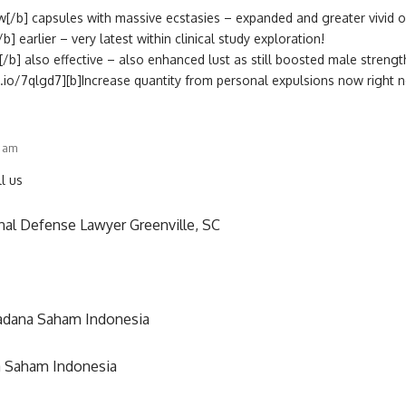
[/b] capsules with massive ecstasies – expanded and greater vivid 
b] earlier – very latest within clinical study exploration!
[/b] also effective – also enhanced lust as still boosted male strengt
.io/7qlgd7][b]Increase quantity from personal expulsions now right n
4 am
l us
nal Defense Lawyer Greenville, SC
adana Saham Indonesia
a Saham Indonesia