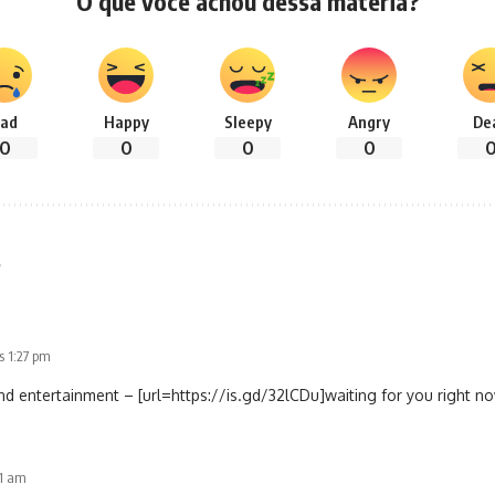
O que você achou dessa matéria?
ad
Happy
Sleepy
Angry
De
0
0
0
0
s
s 1:27 pm
d entertainment – [url=https://is.gd/32lCDu]waiting for you right no
51 am