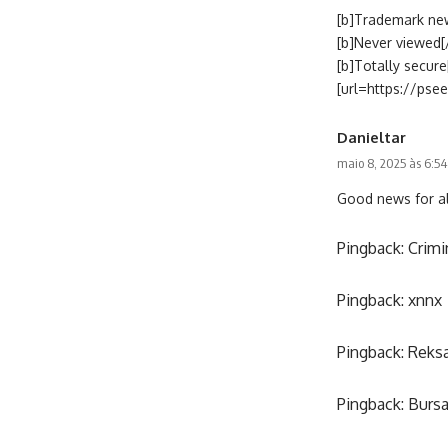
[b]Trademark new
[b]Never viewed[/
[b]Totally secure
[url=https://psee
Danieltar
maio 8, 2025 às 6:5
Good news for al
Pingback:
Crimi
Pingback:
xnnx
Pingback:
Reks
Pingback:
Burs