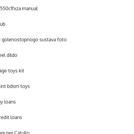
550c1fxza manual
ub
z golenostopnogo sustava foto
eel dildo
ge toys kit
aint bdsm toys
y loans
redit loans
re per Catullo