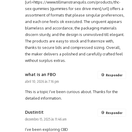
[url=https://www.tillmanstranquils.com/products/thc-
sex-gummies ]gummies for sex drive men[/url] offers a
assortment of formats that please singular preferences,
and each one feels ok executed. The unguent appears
blameless and accordance, the packaging materials
discern sturdy, and the design is uninvolved till elegant.
The products are easy to stock and fraternize with,
thanks to secure lids and compressed sizing. Overall,
the maker delivers a polished and carefully crafted feel
without surplus extras.
what is an FBO
Responder
abril 10, 2026 às 7:16 pm
This is a topic I’ve been curious about. Thanks for the
detailed information.
Dustintit
Responder
dezembro 15, 2025 às 11:46 am
I’ve been exploring CBD