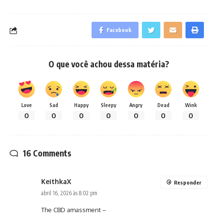
Facebook
O que você achou dessa matéria?
Love
Sad
Happy
Sleepy
Angry
Dead
Wink
0
0
0
0
0
0
0
16 Comments
KeithkaX
Responder
abril 16, 2026 às 8:02 pm
The CBD amassment –