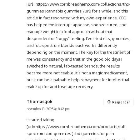
[url=https://www.cornbreadhemp.com/collections/thc-
gummies ]cannabis gummies[/url] for a while, and this
article in fact resonated with my own experience. CBD
has helped me interrupt appease, snooze cured, and
manage weight in a fool approach without that
despondent or “foggy” feeling. I’ve tried oils, gummies,
and full-spectrum blends each works differently
depending on the moment. The key for the treatment of
me was consistency and trait: in the good old days I
switched to natural, lab-tested brands, the results
became more noticeable. It’s not a magic medicament,
but it can be a palpable help repayment for intellectual
make up for and fuselage recovery.
Thomasgok
Responder
novembro 19, 2025 às 8:42 pm
I started taking
[url=https://www.cornbreadhemp.com/products/full-
spectrum-cbd-gummies ]cbd gummies for pain