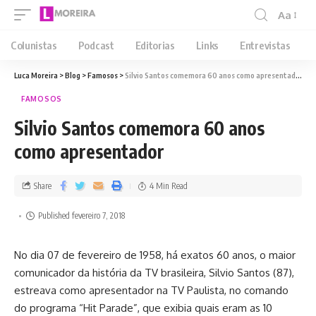
Aa
Colunistas
Podcast
Editorias
Links
Entrevistas
Luca Moreira
>
Blog
>
Famosos
>
Silvio Santos comemora 60 anos como apresentador
FAMOSOS
Silvio Santos comemora 60 anos
como apresentador
Share
4 Min Read
Published fevereiro 7, 2018
No dia 07 de fevereiro de 1958, há exatos 60 anos, o maior
comunicador da história da TV brasileira, Silvio Santos (87),
estreava como apresentador na TV Paulista, no comando
do programa “Hit Parade”, que exibia quais eram as 10