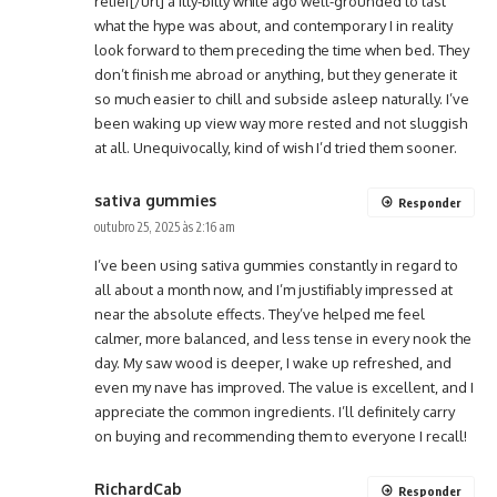
relief[/url] a itty-bitty while ago well-grounded to last
what the hype was about, and contemporary I in reality
look forward to them preceding the time when bed. They
don’t finish me abroad or anything, but they generate it
so much easier to chill and subside asleep naturally. I’ve
been waking up view way more rested and not sluggish
at all. Unequivocally, kind of wish I’d tried them sooner.
sativa gummies
Responder
outubro 25, 2025 às 2:16 am
I’ve been using sativa gummies constantly in regard to
all about a month now, and I’m justifiably impressed at
near the absolute effects. They’ve helped me feel
calmer, more balanced, and less tense in every nook the
day. My saw wood is deeper, I wake up refreshed, and
even my nave has improved. The value is excellent, and I
appreciate the common ingredients. I’ll definitely carry
on buying and recommending them to everyone I recall!
RichardCab
Responder