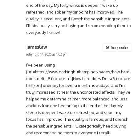
end of the day. My forty winks is deeper, I wake up
refreshed, and sober my pinpoint has improved. The
quality is excellent, and I worth the sensible ingredients.
I’ll obviously carry on buying and recommending them to
everybody I know!
Jameslaw
Responder
setembro 17, 2025 às 1:02 pm
I’ve been using
[url=https://www.nothingbuthemp.net/pages/how-hard-
does-delta-9-tincture-hit ]How hard does Delta 9 tincture
hit?[/url] ordinary for over a month nowadays, and I’m
truly impressed at near the uncontested effects. They’ve
helped me determine calmer, more balanced, and less
anxious from the beginning to the end of the day. My
sleep is deeper, I wake up refreshed, and sober my
focus has improved. The quality is famous, and I cherish
the sensible ingredients. I’ll categorically heed buying
and recommending them to everyone I recall!