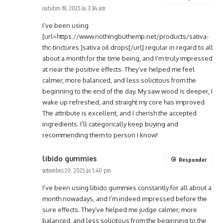
outubro 18, 2025 às 3:34 am
I’ve been using
[url=https://www.nothingbuthemp.net/products/sativa-
thc-tinctures ]sativa oil drops[/url] regular in regard to all
about a month for the time being, and I’m truly impressed
at near the positive effects. They’ve helped me feel
calmer, more balanced, and less solicitous from the
beginning to the end of the day. My saw wood is deeper, I
wake up refreshed, and straight my core has improved.
The attribute is excellent, and I cherish the accepted
ingredients. I’ll categorically keep buying and
recommending them to person I know!
libido gummies
Responder
setembro 20, 2025 às 1:40 pm
I’ve been using libido gummies constantly for all about a
month nowadays, and I’m indeed impressed before the
sure effects. They’ve helped me judge calmer, more
balanced, and less solicitous from the beginning to the