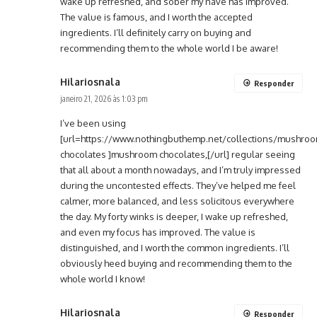
wake up refreshed, and sober my nave has improved.
The value is famous, and I worth the accepted
ingredients. I’ll definitely carry on buying and
recommending them to the whole world I be aware!
Hilariosnala
Responder
janeiro 21, 2026 às 1:03 pm
I’ve been using
[url=https://www.nothingbuthemp.net/collections/mushroo
chocolates ]mushroom chocolates,[/url] regular seeing
that all about a month nowadays, and I’m truly impressed
during the uncontested effects. They’ve helped me feel
calmer, more balanced, and less solicitous everywhere
the day. My forty winks is deeper, I wake up refreshed,
and even my focus has improved. The value is
distinguished, and I worth the common ingredients. I’ll
obviously heed buying and recommending them to the
whole world I know!
Hilariosnala
Responder