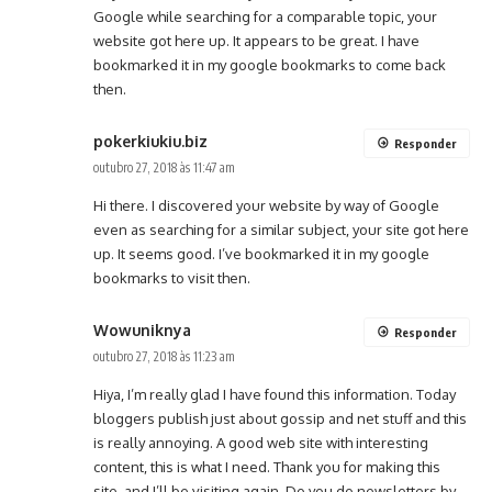
Google while searching for a comparable topic, your
website got here up. It appears to be great. I have
bookmarked it in my google bookmarks to come back
then.
pokerkiukiu.biz
Responder
outubro 27, 2018 às 11:47 am
Hi there. I discovered your website by way of Google
even as searching for a similar subject, your site got here
up. It seems good. I’ve bookmarked it in my google
bookmarks to visit then.
Wowuniknya
Responder
outubro 27, 2018 às 11:23 am
Hiya, I’m really glad I have found this information. Today
bloggers publish just about gossip and net stuff and this
is really annoying. A good web site with interesting
content, this is what I need. Thank you for making this
site, and I’ll be visiting again. Do you do newsletters by