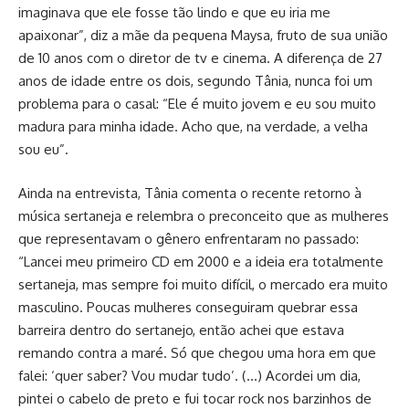
imaginava que ele fosse tão lindo e que eu iria me
apaixonar”, diz a mãe da pequena Maysa, fruto de sua união
de 10 anos com o diretor de tv e cinema. A diferença de 27
anos de idade entre os dois, segundo Tânia, nunca foi um
problema para o casal: “Ele é muito jovem e eu sou muito
madura para minha idade. Acho que, na verdade, a velha
sou eu”.
Ainda na entrevista, Tânia comenta o recente retorno à
música sertaneja e relembra o preconceito que as mulheres
que representavam o gênero enfrentaram no passado:
“Lancei meu primeiro CD em 2000 e a ideia era totalmente
sertaneja, mas sempre foi muito difícil, o mercado era muito
masculino. Poucas mulheres conseguiram quebrar essa
barreira dentro do sertanejo, então achei que estava
remando contra a maré. Só que chegou uma hora em que
falei: ‘quer saber? Vou mudar tudo’. (…) Acordei um dia,
pintei o cabelo de preto e fui tocar rock nos barzinhos de