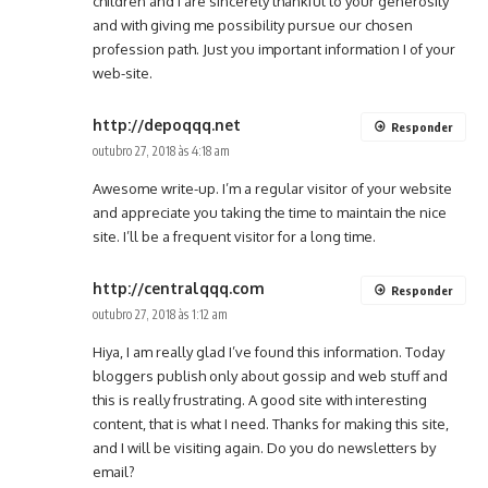
children and i are sincerely thankful to your generosity
and with giving me possibility pursue our chosen
profession path. Just you important information I of your
web-site.
http://depoqqq.net
Responder
outubro 27, 2018 às 4:18 am
Awesome write-up. I’m a regular visitor of your website
and appreciate you taking the time to maintain the nice
site. I’ll be a frequent visitor for a long time.
http://centralqqq.com
Responder
outubro 27, 2018 às 1:12 am
Hiya, I am really glad I’ve found this information. Today
bloggers publish only about gossip and web stuff and
this is really frustrating. A good site with interesting
content, that is what I need. Thanks for making this site,
and I will be visiting again. Do you do newsletters by
email?