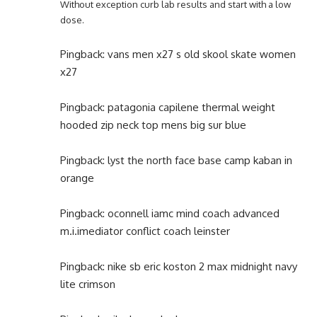
Without exception curb lab results and start with a low
dose.
Pingback:
vans men x27 s old skool skate women
x27
Pingback:
patagonia capilene thermal weight
hooded zip neck top mens big sur blue
Pingback:
lyst the north face base camp kaban in
orange
Pingback:
oconnell iamc mind coach advanced
m.i.imediator conflict coach leinster
Pingback:
nike sb eric koston 2 max midnight navy
lite crimson