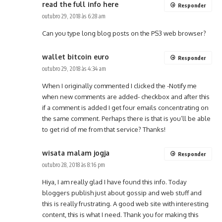
read the full info here
Responder
outubro 29, 2018 às 6:28 am
Can you type long blog posts on the PS3 web browser?
wallet bitcoin euro
Responder
outubro 29, 2018 às 4:34 am
When I originally commented I clicked the -Notify me
when new comments are added- checkbox and after this
if a comment is added I get four emails concentrating on
the same comment. Perhaps there is that is you’ll be able
to get rid of me from that service? Thanks!
wisata malam jogja
Responder
outubro 28, 2018 às 8:16 pm
Hiya, I am really glad I have found this info. Today
bloggers publish just about gossip and web stuff and
this is really frustrating. A good web site with interesting
content, this is what I need. Thank you for making this