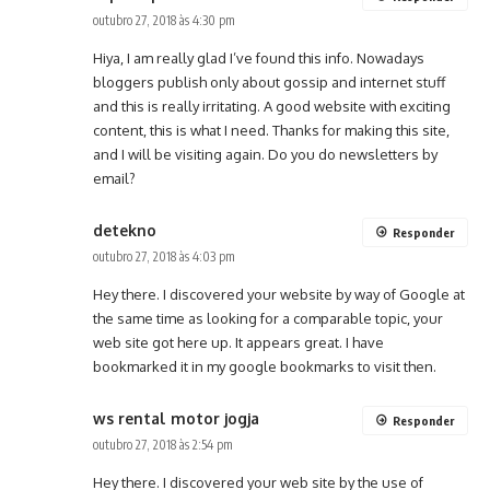
outubro 27, 2018 às 4:30 pm
Hiya, I am really glad I’ve found this info. Nowadays
bloggers publish only about gossip and internet stuff
and this is really irritating. A good website with exciting
content, this is what I need. Thanks for making this site,
and I will be visiting again. Do you do newsletters by
email?
detekno
Responder
outubro 27, 2018 às 4:03 pm
Hey there. I discovered your website by way of Google at
the same time as looking for a comparable topic, your
web site got here up. It appears great. I have
bookmarked it in my google bookmarks to visit then.
ws rental motor jogja
Responder
outubro 27, 2018 às 2:54 pm
Hey there. I discovered your web site by the use of