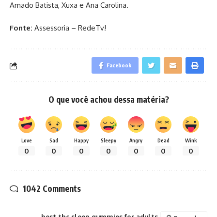
Amado Batista, Xuxa e Ana Carolina.
Fonte:
Assessoria – RedeTv!
Facebook
O que você achou dessa matéria?
Love
Sad
Happy
Sleepy
Angry
Dead
Wink
0
0
0
0
0
0
0
1042 Comments
best thc sleep gummies for adults