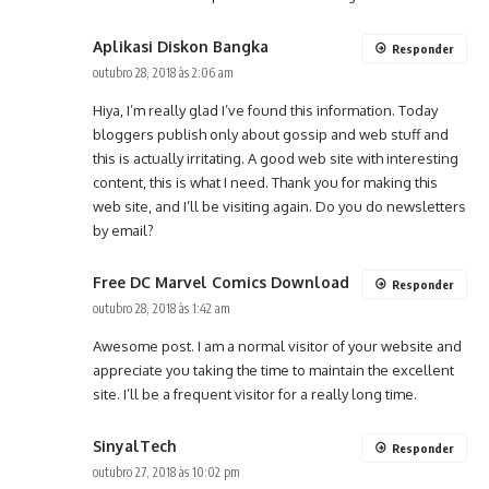
Aplikasi Diskon Bangka
Responder
outubro 28, 2018 às 2:06 am
Hiya, I’m really glad I’ve found this information. Today
bloggers publish only about gossip and web stuff and
this is actually irritating. A good web site with interesting
content, this is what I need. Thank you for making this
web site, and I’ll be visiting again. Do you do newsletters
by email?
Free DC Marvel Comics Download
Responder
outubro 28, 2018 às 1:42 am
Awesome post. I am a normal visitor of your website and
appreciate you taking the time to maintain the excellent
site. I’ll be a frequent visitor for a really long time.
SinyalTech
Responder
outubro 27, 2018 às 10:02 pm