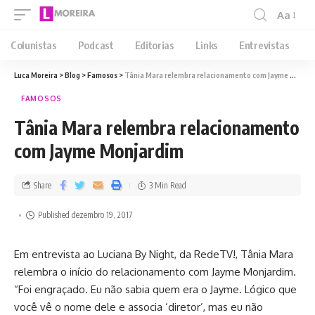
Aa
Colunistas
Podcast
Editorias
Links
Entrevistas
Luca Moreira
>
Blog
>
Famosos
>
Tânia Mara relembra relacionamento com Jayme Monjardim
FAMOSOS
Tânia Mara relembra relacionamento
com Jayme Monjardim
Share
3 Min Read
Published dezembro 19, 2017
Em entrevista ao Luciana By Night, da RedeTV!, Tânia Mara
relembra o início do relacionamento com Jayme Monjardim.
“Foi engraçado. Eu não sabia quem era o Jayme. Lógico que
você vê o nome dele e associa ‘diretor’, mas eu não