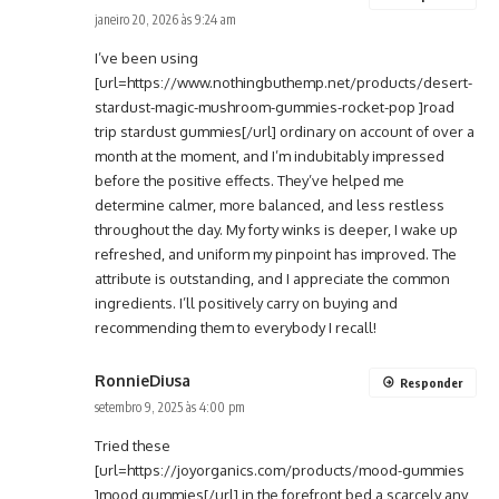
janeiro 20, 2026 às 9:24 am
I’ve been using
[url=https://www.nothingbuthemp.net/products/desert-
stardust-magic-mushroom-gummies-rocket-pop ]road
trip stardust gummies[/url] ordinary on account of over a
month at the moment, and I’m indubitably impressed
before the positive effects. They’ve helped me
determine calmer, more balanced, and less restless
throughout the day. My forty winks is deeper, I wake up
refreshed, and uniform my pinpoint has improved. The
attribute is outstanding, and I appreciate the common
ingredients. I’ll positively carry on buying and
recommending them to everybody I recall!
RonnieDiusa
Responder
setembro 9, 2025 às 4:00 pm
Tried these
[url=https://joyorganics.com/products/mood-gummies
]mood gummies[/url] in the forefront bed a scarcely any