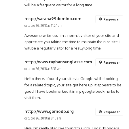
will be a frequent visitor for a long time.
http://sarana99domino.com
Responder
outubro 26, 2018 às 11:24 am
Awesome write-up. I’m a normal visitor of your site and
appreciate you taking the time to maintain the nice site. I
will be a regular visitor for a really long time.
http://www.raybansunglasse.com
Responder
outubro 26, 2018 às 8:39 am
Hello there. I found your site via Google while looking
for a related topic, your site got here up. It appears to be
good. I have bookmarked it in my google bookmarks to
visit then.
http://www.gomodp.org
Responder
outubro 26, 2018 às 8:16 am
Hiya, I’m really glad I’ve found this info. Today bloggers