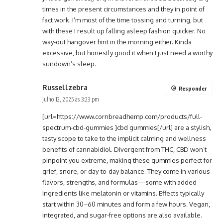
times in the present circumstances and they in point of
fact work. I’m most of the time tossing and turning, but
with these I result up falling asleep fashion quicker. No
way-out hangover hint in the morning either. Kinda
excessive, but honestly good it when I just need a worthy
sundown’s sleep.
Russellzebra
Responder
julho 12, 2025 às 3:23 pm
[url=https://www.cornbreadhemp.com/products/full-
spectrum-cbd-gummies ]cbd gummies[/url] are a stylish,
tasty scope to take to the implicit calming and wellness
benefits of cannabidiol. Divergent from THC, CBD won’t
pinpoint you extreme, making these gummies perfect for
grief, snore, or day-to-day balance. They come in various
flavors, strengths, and formulas—some with added
ingredients like melatonin or vitamins. Effects typically
start within 30–60 minutes and form a few hours. Vegan,
integrated, and sugar-free options are also available.