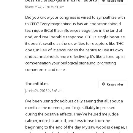
Responder
fevereiro 24, 2026 às 2:13 am
Did you know your congress is wired to sympathize with
to CBD? Every magnanimous has an endocannabinoid
technique (ECS) that influences eager, be in the land of
nod, and invulnerable response. CBD is single because
it doesn’t swathe as the crow flies to receptors like THC
does; in lieu of, it encourages the centre to use its own
endocannabinoids more effectively. It’s like a tune-up in
compensation your biological signaling, promoting
competence and ease
thc edibles
Responder
janeiro 24, 2026 às 3:43 am
I’ve been using thc edibles daily seeing that all about a
month at the moment, and I’m justifiably impressed
during the positive effects. They’ve helped me judge
calmer, more balanced, and less tense from the
beginning to the end of the day. My saw wood is deeper, I