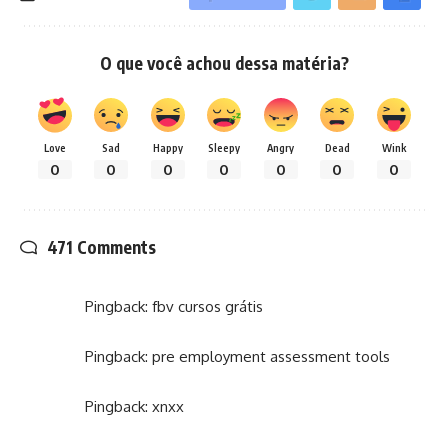
O que você achou dessa matéria?
Love
Sad
Happy
Sleepy
Angry
Dead
Wink
0
0
0
0
0
0
0
471 Comments
Pingback:
fbv cursos grátis
Pingback:
pre employment assessment tools
Pingback:
xnxx