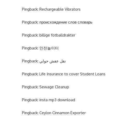
Pingback:
Rechargeable Vibrators
Pingback:
происхождение слов словарь
Pingback:
billige fotballdrakter
Pingback:
안전놀이터
Pingback:
نقل عفش حولي
Pingback:
Life Insurance to cover Student Loans
Pingback:
Sewage Cleanup
Pingback:
insta mp3 download
Pingback:
Ceylon Cinnamon Exporter