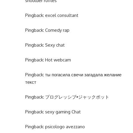
shoulder ruffles
Pingback:
excel consultant
Pingback:
Comedy rap
Pingback:
Sexy chat
Pingback:
Hot webcam
Pingback:
ты погасила свечи загадала желание
текст
Pingback:
プログレッシブ•ジャックポット
Pingback:
sexy gaming Chat
Pingback:
psicologo avezzano