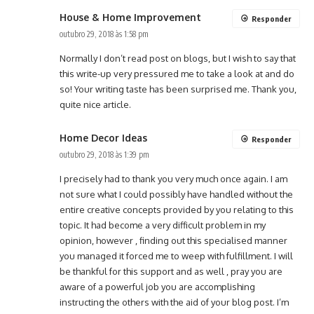
House & Home Improvement
Responder
outubro 29, 2018 às 1:58 pm
Normally I don’t read post on blogs, but I wish to say that
this write-up very pressured me to take a look at and do
so! Your writing taste has been surprised me. Thank you,
quite nice article.
Home Decor Ideas
Responder
outubro 29, 2018 às 1:39 pm
I precisely had to thank you very much once again. I am
not sure what I could possibly have handled without the
entire creative concepts provided by you relating to this
topic. It had become a very difficult problem in my
opinion, however , finding out this specialised manner
you managed it forced me to weep with fulfillment. I will
be thankful for this support and as well , pray you are
aware of a powerful job you are accomplishing
instructing the others with the aid of your blog post. I’m