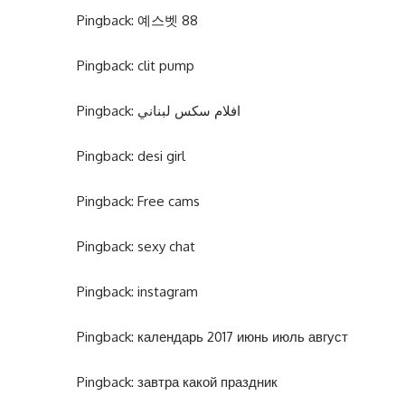
Pingback:
예스벳 88
Pingback:
clit pump
Pingback:
افلام سكس لبناني
Pingback:
desi girl
Pingback:
Free cams
Pingback:
sexy chat
Pingback:
instagram
Pingback:
календарь 2017 июнь июль август
Pingback:
завтра какой праздник