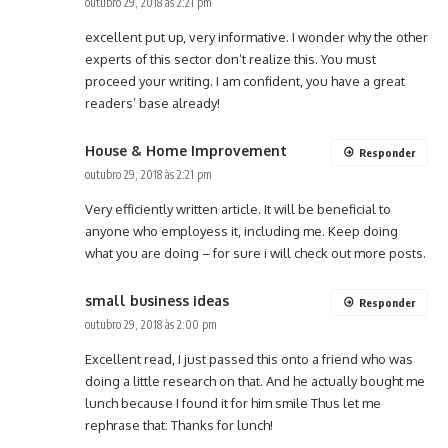
outubro 29, 2018 às 2:21 pm
excellent put up, very informative. I wonder why the other
experts of this sector don’t realize this. You must
proceed your writing. I am confident, you have a great
readers’ base already!
House & Home Improvement
Responder
outubro 29, 2018 às 2:21 pm
Very efficiently written article. It will be beneficial to
anyone who employess it, including me. Keep doing
what you are doing – for sure i will check out more posts.
small business ideas
Responder
outubro 29, 2018 às 2:00 pm
Excellent read, I just passed this onto a friend who was
doing a little research on that. And he actually bought me
lunch because I found it for him smile Thus let me
rephrase that: Thanks for lunch!