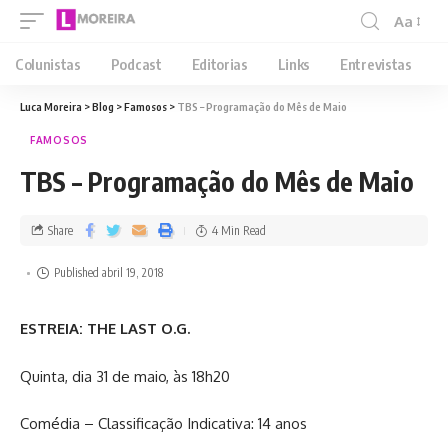
Aa
Colunistas
Podcast
Editorias
Links
Entrevistas
Luca Moreira
>
Blog
>
Famosos
>
TBS – Programação do Mês de Maio
FAMOSOS
TBS – Programação do Mês de Maio
Share
4 Min Read
Published abril 19, 2018
ESTREIA: THE LAST O.G.
Quinta, dia 31 de maio, às 18h20
Comédia – Classificação Indicativa: 14 anos