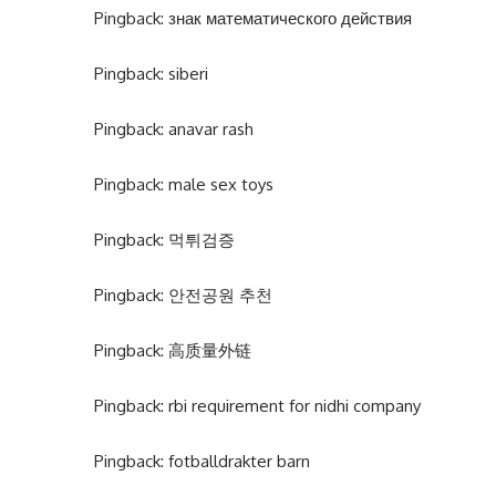
Pingback:
знак математического действия
Pingback:
siberi
Pingback:
anavar rash
Pingback:
male sex toys
Pingback:
먹튀검증
Pingback:
안전공원 추천
Pingback:
高质量外链
Pingback:
rbi requirement for nidhi company
Pingback:
fotballdrakter barn