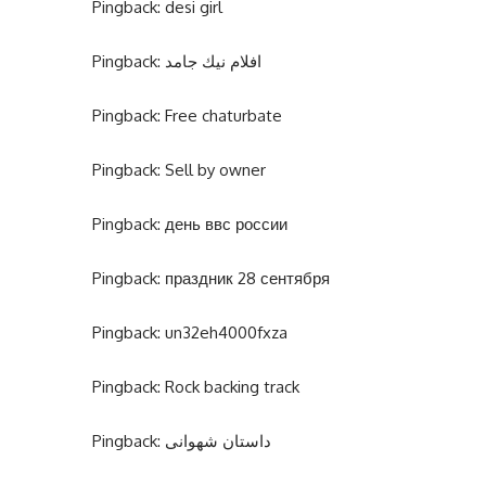
Pingback:
desi girl
Pingback:
افلام نيك جامد
Pingback:
Free chaturbate
Pingback:
Sell by owner
Pingback:
день ввс россии
Pingback:
праздник 28 сентября
Pingback:
un32eh4000fxza
Pingback:
Rock backing track
Pingback:
داستان شهوانی