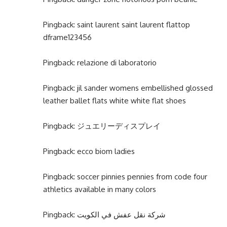
Pingback:
saint laurent saint laurent flattop
dframe123456
Pingback:
relazione di laboratorio
Pingback:
jil sander womens embellished glossed
leather ballet flats white white flat shoes
Pingback:
ジュエリーディスプレイ
Pingback:
ecco biom ladies
Pingback:
soccer pinnies pennies from code four
athletics available in many colors
Pingback:
شركة نقل عفش في الكويت