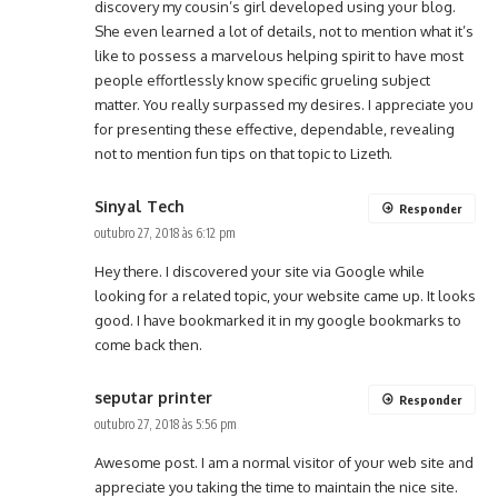
discovery my cousin’s girl developed using your blog.
She even learned a lot of details, not to mention what it’s
like to possess a marvelous helping spirit to have most
people effortlessly know specific grueling subject
matter. You really surpassed my desires. I appreciate you
for presenting these effective, dependable, revealing
not to mention fun tips on that topic to Lizeth.
Sinyal Tech
Responder
outubro 27, 2018 às 6:12 pm
Hey there. I discovered your site via Google while
looking for a related topic, your website came up. It looks
good. I have bookmarked it in my google bookmarks to
come back then.
seputar printer
Responder
outubro 27, 2018 às 5:56 pm
Awesome post. I am a normal visitor of your web site and
appreciate you taking the time to maintain the nice site.