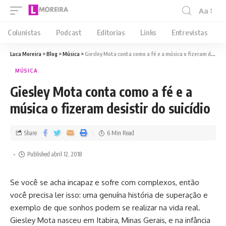
Aa
Colunistas
Podcast
Editorias
Links
Entrevistas
Luca Moreira
>
Blog
>
Música
>
Giesley Mota conta como a fé e a música o fizeram desistir do suicídio
MÚSICA
Giesley Mota conta como a fé e a
música o fizeram desistir do suicídio
Share
6 Min Read
Published abril 12, 2018
Se você se acha incapaz e sofre com complexos, então
você precisa ler isso: uma genuína história de superação e
exemplo de que sonhos podem se realizar na vida real.
Giesley Mota nasceu em Itabira, Minas Gerais, e na infância