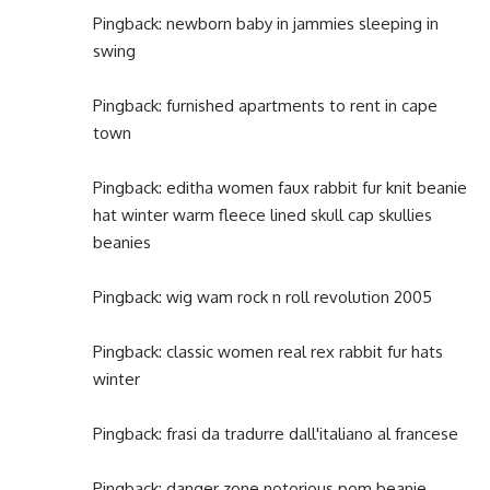
Pingback:
newborn baby in jammies sleeping in
swing
Pingback:
furnished apartments to rent in cape
town
Pingback:
editha women faux rabbit fur knit beanie
hat winter warm fleece lined skull cap skullies
beanies
Pingback:
wig wam rock n roll revolution 2005
Pingback:
classic women real rex rabbit fur hats
winter
Pingback:
frasi da tradurre dall'italiano al francese
Pingback:
danger zone notorious pom beanie