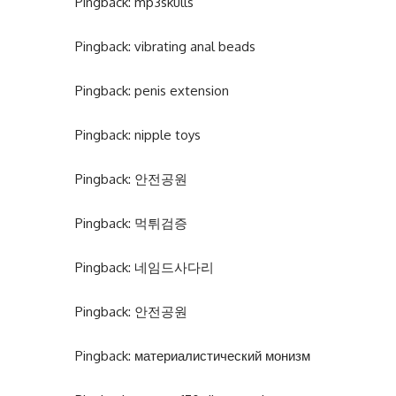
Pingback:
mp3skulls
Pingback:
vibrating anal beads
Pingback:
penis extension
Pingback:
nipple toys
Pingback:
안전공원
Pingback:
먹튀검증
Pingback:
네임드사다리
Pingback:
안전공원
Pingback:
материалистический монизм