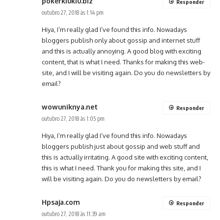
pokerkiukiu.biz
Responder
outubro 27, 2018 às 1:14 pm
Hiya, I’m really glad I’ve found this info. Nowadays
bloggers publish only about gossip and internet stuff
and this is actually annoying. A good blog with exciting
content, that is what I need. Thanks for making this web-
site, and I will be visiting again. Do you do newsletters by
email?
wowuniknya.net
Responder
outubro 27, 2018 às 1:05 pm
Hiya, I’m really glad I’ve found this info. Nowadays
bloggers publish just about gossip and web stuff and
this is actually irritating. A good site with exciting content,
this is what I need. Thank you for making this site, and I
will be visiting again. Do you do newsletters by email?
Hpsaja.com
Responder
outubro 27, 2018 às 11:39 am