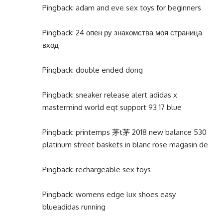
Pingback:
adam and eve sex toys for beginners
Pingback:
24 опен ру знакомства моя страница
вход
Pingback:
double ended dong
Pingback:
sneaker release alert adidas x
mastermind world eqt support 93 17 blue
Pingback:
printemps 茅t茅 2018 new balance 530
platinum street baskets in blanc rose magasin de
Pingback:
rechargeable sex toys
Pingback:
womens edge lux shoes easy
blueadidas running