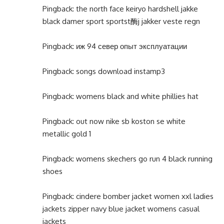
Pingback:
the north face keiryo hardshell jakke
black damer sport sportst酶j jakker veste regn
Pingback:
иж 94 север опыт эксплуатации
Pingback:
songs download instamp3
Pingback:
womens black and white phillies hat
Pingback:
out now nike sb koston se white
metallic gold 1
Pingback:
womens skechers go run 4 black running
shoes
Pingback:
cindere bomber jacket women xxl ladies
jackets zipper navy blue jacket womens casual
jackets