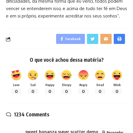
dificuldades, da mesma forma que eu venci, todos podem
vencer se entenderem isso, e acima de tudo ter fé em Deus
e em si próprio, experimente acreditar nos seus sonhos”.
Facebook
O que você achou dessa matéria?
Love
Sad
Happy
Sleepy
Angry
Dead
Wink
0
0
0
0
0
0
0
1234 Comments
sweet bonanza super scatter demo
Responder