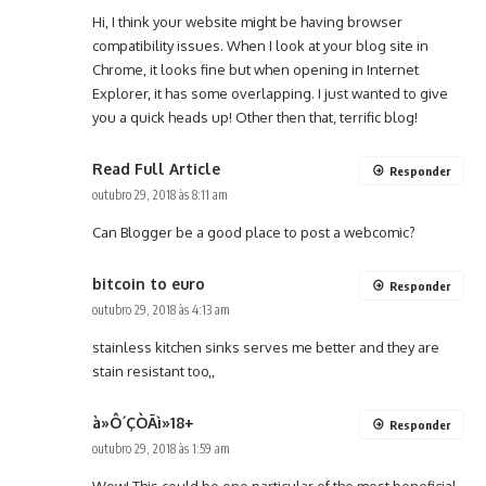
Hi, I think your website might be having browser
compatibility issues. When I look at your blog site in
Chrome, it looks fine but when opening in Internet
Explorer, it has some overlapping. I just wanted to give
you a quick heads up! Other then that, terrific blog!
Read Full Article
Responder
outubro 29, 2018 às 8:11 am
Can Blogger be a good place to post a webcomic?
bitcoin to euro
Responder
outubro 29, 2018 às 4:13 am
stainless kitchen sinks serves me better and they are
stain resistant too,,
à»Ô´ÇÒÃì»18+
Responder
outubro 29, 2018 às 1:59 am
Wow! This could be one particular of the most beneficial