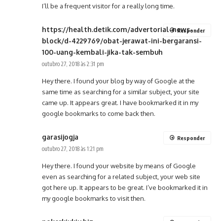
I’ll be a frequent visitor for a really long time.
https://health.detik.com/advertorial-news-
Responder
block/d-4229769/obat-jerawat-ini-bergaransi-
100-uang-kembali-jika-tak-sembuh
outubro 27, 2018 às 2:31 pm
Hey there. I found your blog by way of Google at the
same time as searching for a similar subject, your site
came up. It appears great. I have bookmarked it in my
google bookmarks to come back then.
garasijogja
Responder
outubro 27, 2018 às 1:21 pm
Hey there. I found your website by means of Google
even as searching for a related subject, your web site
got here up. It appears to be great. I’ve bookmarked it in
my google bookmarks to visit then.