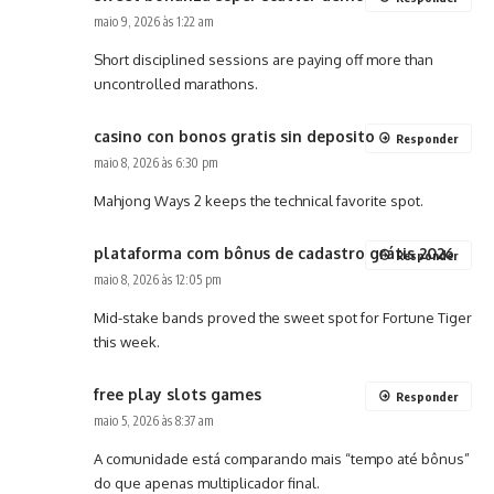
maio 9, 2026 às 1:22 am
Short disciplined sessions are paying off more than
uncontrolled marathons.
casino con bonos gratis sin deposito
Responder
maio 8, 2026 às 6:30 pm
Mahjong Ways 2 keeps the technical favorite spot.
plataforma com bônus de cadastro grátis 2026
Responder
maio 8, 2026 às 12:05 pm
Mid-stake bands proved the sweet spot for Fortune Tiger
this week.
free play slots games
Responder
maio 5, 2026 às 8:37 am
A comunidade está comparando mais “tempo até bônus”
do que apenas multiplicador final.