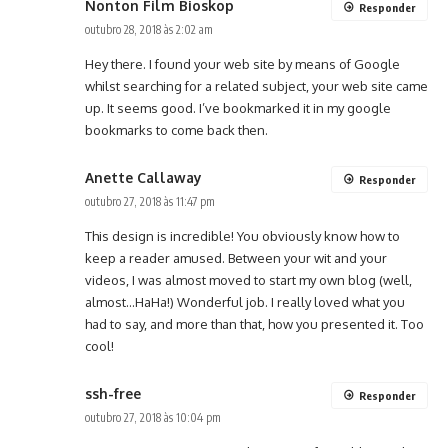
Nonton Film Bioskop
Responder
outubro 28, 2018 às 2:02 am
Hey there. I found your web site by means of Google
whilst searching for a related subject, your web site came
up. It seems good. I’ve bookmarked it in my google
bookmarks to come back then.
Anette Callaway
Responder
outubro 27, 2018 às 11:47 pm
This design is incredible! You obviously know how to
keep a reader amused. Between your wit and your
videos, I was almost moved to start my own blog (well,
almost…HaHa!) Wonderful job. I really loved what you
had to say, and more than that, how you presented it. Too
cool!
ssh-free
Responder
outubro 27, 2018 às 10:04 pm