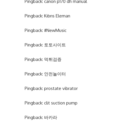
Pingback:
canon p170 dh manual
Pingback:
Kıbrıs Eleman
Pingback:
#NewMusic
Pingback:
토토사이트
Pingback:
먹튀검증
Pingback:
안전놀이터
Pingback:
prostate vibrator
Pingback:
clit suction pump
Pingback:
바카라