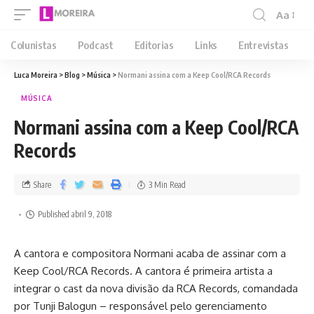
Aa
Colunistas
Podcast
Editorias
Links
Entrevistas
Luca Moreira
>
Blog
>
Música
>
Normani assina com a Keep Cool/RCA Records
MÚSICA
Normani assina com a Keep Cool/RCA
Records
Share
3 Min Read
Published abril 9, 2018
A cantora e compositora Normani acaba de assinar com a
Keep Cool/RCA Records. A cantora é primeira artista a
integrar o cast da nova divisão da RCA Records, comandada
por Tunji Balogun – responsável pelo gerenciamento