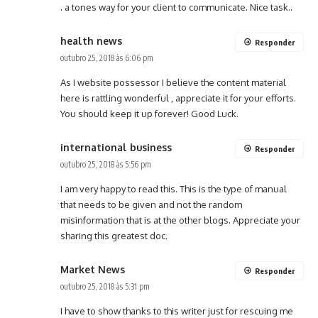
. a tones way for your client to communicate. Nice task..
health news
Responder
outubro 25, 2018 às 6:06 pm
As I website possessor I believe the content material
here is rattling wonderful , appreciate it for your efforts.
You should keep it up forever! Good Luck.
international business
Responder
outubro 25, 2018 às 5:56 pm
I am very happy to read this. This is the type of manual
that needs to be given and not the random
misinformation that is at the other blogs. Appreciate your
sharing this greatest doc.
Market News
Responder
outubro 25, 2018 às 5:31 pm
I have to show thanks to this writer just for rescuing me