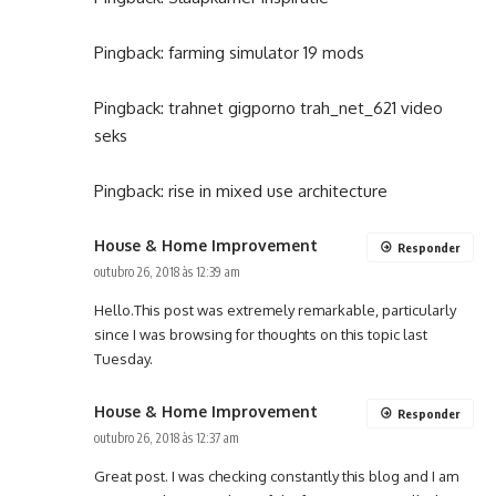
Pingback:
farming simulator 19 mods
Pingback:
trahnet gigporno trah_net_621 video
seks
Pingback:
rise in mixed use architecture
House & Home Improvement
Responder
outubro 26, 2018 às 12:39 am
Hello.This post was extremely remarkable, particularly
since I was browsing for thoughts on this topic last
Tuesday.
House & Home Improvement
Responder
outubro 26, 2018 às 12:37 am
Great post. I was checking constantly this blog and I am