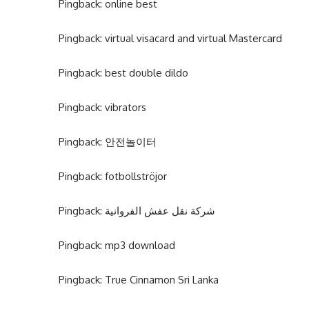
Pingback:
online best
Pingback:
virtual visacard and virtual Mastercard
Pingback:
best double dildo
Pingback:
vibrators
Pingback:
안전놀이터
Pingback:
fotbollströjor
Pingback:
شركة نقل عفش الفروانية
Pingback:
mp3 download
Pingback:
True Cinnamon Sri Lanka