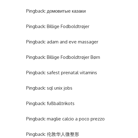
Pingback:
домовитые казаки
Pingback:
Billige Fodboldtrøjer
Pingback:
adam and eve massager
Pingback:
Billige Fodboldtrøjer Børn
Pingback:
safest prenatal vitamins
Pingback:
sql unix jobs
Pingback:
fußballtrikots
Pingback:
maglie calcio a poco prezzo
Pingback:
伦敦华人微整形