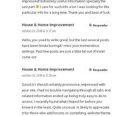
impressed! Extremely useful information specially the
last part
I care for such info a lot. I was looking for this
particular info for a long time. Thank you and best of luck.
House & Home Improvement
Responder
outubro 26, 2018 às 12:37 am
Hello, you used to write great, but the last several posts
have been kinda boring¡K I miss your tremendous
writings. Past few posts are just a little bit out of track!
come on!
House & Home Improvement
Responder
outubro 26, 2018 às 12:36 am
Good ¡V I should certainly pronounce, impressed with
your site. I had no trouble navigating through all tabs and
related information ended up being truly easy to do to
access. I recently found what I hoped for before you
know it in the least. Quite unusual. Is likely to appreciate
it for those who add forums or something, website theme