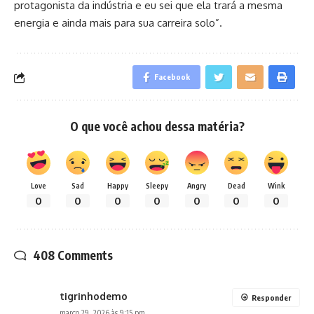
protagonista da indústria e eu sei que ela trará a mesma
energia e ainda mais para sua carreira solo”.
Facebook
O que você achou dessa matéria?
Love
Sad
Happy
Sleepy
Angry
Dead
Wink
0
0
0
0
0
0
0
408 Comments
tigrinhodemo
Responder
março 29, 2026 às 9:15 pm