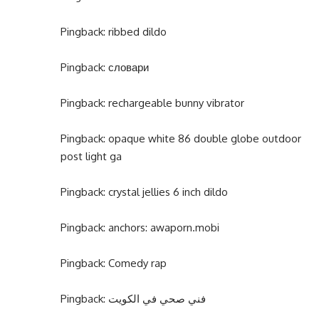
Pingback:
ribbed dildo
Pingback:
словари
Pingback:
rechargeable bunny vibrator
Pingback:
opaque white 86 double globe outdoor
post light ga
Pingback:
crystal jellies 6 inch dildo
Pingback:
anchors: awaporn.mobi
Pingback:
Comedy rap
Pingback:
فني صحي في الكويت