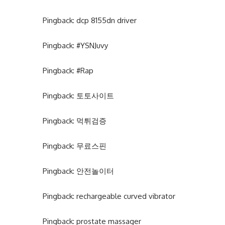
Pingback:
dcp 8155dn driver
Pingback:
#YSNJuvy
Pingback:
#Rap
Pingback:
토토사이트
Pingback:
먹튀검증
Pingback:
무료스핀
Pingback:
안전놀이터
Pingback:
rechargeable curved vibrator
Pingback:
prostate massager