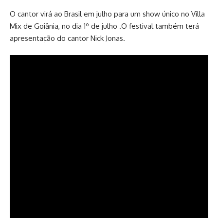
O cantor virá ao Brasil em julho para um show único no Villa
Mix de Goiânia, no dia 1º de julho .O festival também terá
apresentação do cantor Nick Jonas.