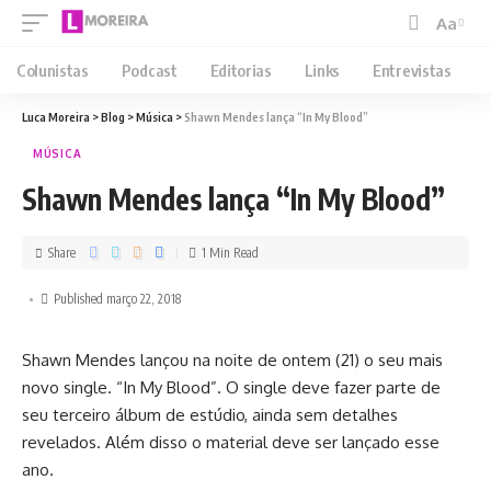
Aa
Colunistas
Podcast
Editorias
Links
Entrevistas
Luca Moreira
>
Blog
>
Música
>
Shawn Mendes lança “In My Blood”
MÚSICA
Shawn Mendes lança “In My Blood”
Share
1 Min Read
Published março 22, 2018
Shawn Mendes lançou na noite de ontem (21) o seu mais
novo single. “In My Blood”. O single deve fazer parte de
seu terceiro álbum de estúdio, ainda sem detalhes
revelados. Além disso o material deve ser lançado esse
ano.