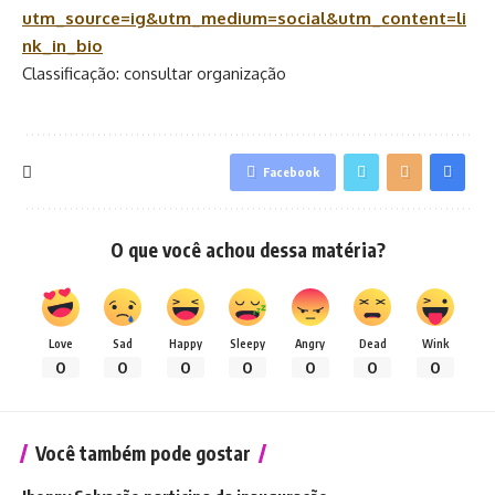
utm_source=ig&utm_medium=social&utm_content=li
nk_in_bio
Classificação: consultar organização
Facebook
O que você achou dessa matéria?
Love
Sad
Happy
Sleepy
Angry
Dead
Wink
0
0
0
0
0
0
0
Você também pode gostar