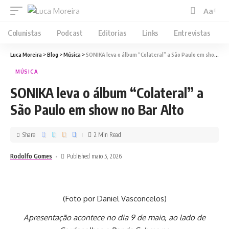
Aa
Colunistas
Podcast
Editorias
Links
Entrevistas
Luca Moreira
>
Blog
>
Música
>
SONIKA leva o álbum “Colateral” a São Paulo em show no Bar Alto
MÚSICA
SONIKA leva o álbum “Colateral” a
São Paulo em show no Bar Alto
Share
2 Min Read
Rodolfo Gomes
Published maio 5, 2026
(Foto por Daniel Vasconcelos)
Apresentação acontece no dia 9 de maio, ao lado de