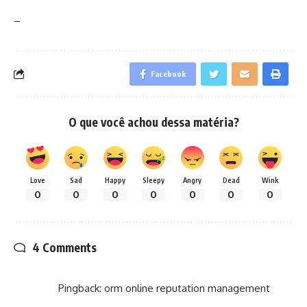
–
Facebook
O que você achou dessa matéria?
Love
Sad
Happy
Sleepy
Angry
Dead
Wink
0
0
0
0
0
0
0
4 Comments
Pingback:
orm online reputation management