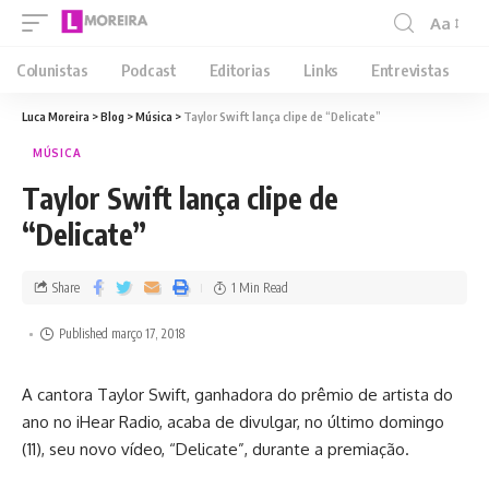
Aa
Colunistas
Podcast
Editorias
Links
Entrevistas
Luca Moreira
>
Blog
>
Música
>
Taylor Swift lança clipe de “Delicate”
MÚSICA
Taylor Swift lança clipe de
“Delicate”
Share
1 Min Read
Published março 17, 2018
A cantora Taylor Swift, ganhadora do prêmio de artista do
ano no iHear Radio, acaba de divulgar, no último domingo
(11), seu novo vídeo, “Delicate”, durante a premiação.