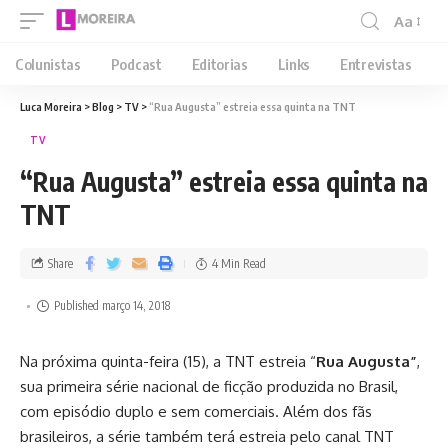
Aa
Colunistas
Podcast
Editorias
Links
Entrevistas
Luca Moreira
>
Blog
>
TV
>
“Rua Augusta” estreia essa quinta na TNT
TV
“Rua Augusta” estreia essa quinta na
TNT
Share
4 Min Read
Published março 14, 2018
Na próxima quinta-feira (15), a TNT estreia “
Rua Augusta”
,
sua primeira série nacional de ficção produzida no Brasil,
com episódio duplo e sem comerciais. Além dos fãs
brasileiros, a série também terá estreia pelo canal TNT