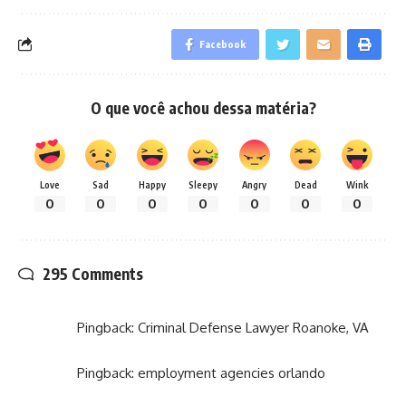
Facebook
O que você achou dessa matéria?
Love
Sad
Happy
Sleepy
Angry
Dead
Wink
0
0
0
0
0
0
0
295 Comments
Pingback:
Criminal Defense Lawyer Roanoke, VA
Pingback:
employment agencies orlando