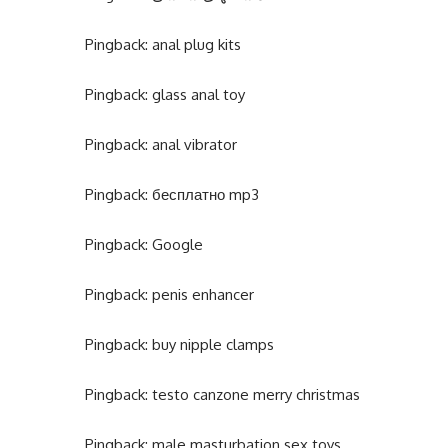
Pingback:
anal plug kits
Pingback:
glass anal toy
Pingback:
anal vibrator
Pingback:
бесплатно mp3
Pingback:
Google
Pingback:
penis enhancer
Pingback:
buy nipple clamps
Pingback:
testo canzone merry christmas
Pingback:
male masturbation sex toys