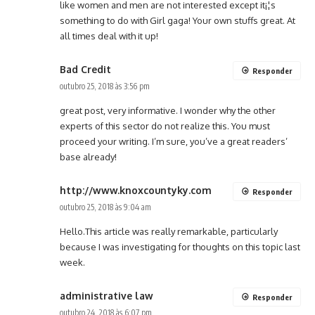
like women and men are not interested except it¡¦s
something to do with Girl gaga! Your own stuffs great. At
all times deal with it up!
Bad Credit
Responder
outubro 25, 2018 às 3:56 pm
great post, very informative. I wonder why the other
experts of this sector do not realize this. You must
proceed your writing. I’m sure, you’ve a great readers’
base already!
http://www.knoxcountyky.com
Responder
outubro 25, 2018 às 9:04 am
Hello.This article was really remarkable, particularly
because I was investigating for thoughts on this topic last
week.
administrative law
Responder
outubro 24, 2018 às 6:07 pm