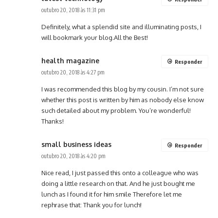
outubro 20, 2018 às 11:31 pm
Definitely, what a splendid site and illuminating posts, I
will bookmark your blog.All the Best!
health magazine
Responder
outubro 20, 2018 às 4:27 pm
I was recommended this blog by my cousin. I’m not sure
whether this post is written by him as nobody else know
such detailed about my problem. You’re wonderful!
Thanks!
small business ideas
Responder
outubro 20, 2018 às 4:20 pm
Nice read, I just passed this onto a colleague who was
doing a little research on that. And he just bought me
lunch as I found it for him smile Therefore let me
rephrase that: Thank you for lunch!