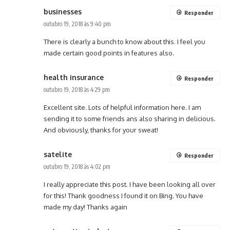
businesses
Responder
outubro 19, 2018 às 9:40 pm
There is clearly a bunch to know about this. I feel you
made certain good points in features also.
health insurance
Responder
outubro 19, 2018 às 4:29 pm
Excellent site. Lots of helpful information here. I am
sending it to some friends ans also sharing in delicious.
And obviously, thanks for your sweat!
satelite
Responder
outubro 19, 2018 às 4:02 pm
I really appreciate this post. I have been looking all over
for this! Thank goodness I found it on Bing. You have
made my day! Thanks again