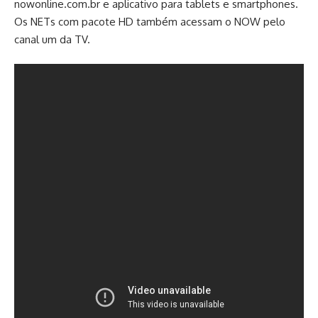
nowonline.com.br e aplicativo para tablets e smartphones.
Os NETs com pacote HD também acessam o NOW pelo
canal um da TV.