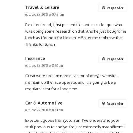
Travel & Leisure
Responder
outubro 25, 2018 às 9:49 pm
Excellent read, I just passed this onto a colleague who
was doing some research on that. And he just bought me
lunch as I found it for him smile So let me rephrase that:
Thanks for lunch!
Insurance
Responder
outubro 25, 2018 às 8:23 pm
Great write-up, I¡¦m normal visitor of one¡¦s website,
maintain up the nice operate, and It is going to be a
regular visitor for a long time.
Car & Automotive
Responder
outubro 25, 2018 às 8:23 pm
Excellent goods from you, man. I’ve understand your
stuff previous to and you’re just extremely magnificent. I