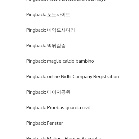
Pingback:
토토사이트
Pingback:
네임드사다리
Pingback:
먹튀검증
Pingback:
maglie calcio bambino
Pingback:
online Nidhi Company Registration
Pingback:
메이저공원
Pingback:
Pruebas guardia civil
Pingback:
Fenster
Pingback:
Mağusa Eleman Arayanlar