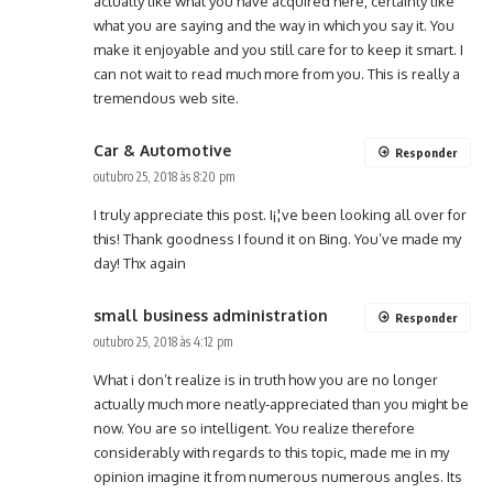
actually like what you have acquired here, certainly like
what you are saying and the way in which you say it. You
make it enjoyable and you still care for to keep it smart. I
can not wait to read much more from you. This is really a
tremendous web site.
Car & Automotive
Responder
outubro 25, 2018 às 8:20 pm
I truly appreciate this post. I¡¦ve been looking all over for
this! Thank goodness I found it on Bing. You’ve made my
day! Thx again
small business administration
Responder
outubro 25, 2018 às 4:12 pm
What i don’t realize is in truth how you are no longer
actually much more neatly-appreciated than you might be
now. You are so intelligent. You realize therefore
considerably with regards to this topic, made me in my
opinion imagine it from numerous numerous angles. Its