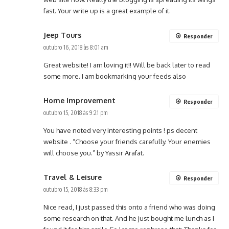
fast. Your write up is a great example of it.
Jeep Tours
Responder
outubro 16, 2018 às 8:01 am
Great website! I am loving it!! Will be back later to read
some more. I am bookmarking your feeds also
Home Improvement
Responder
outubro 15, 2018 às 9:21 pm
You have noted very interesting points ! ps decent
website . “Choose your friends carefully. Your enemies
will choose you.” by Yassir Arafat.
Travel & Leisure
Responder
outubro 15, 2018 às 8:33 pm
Nice read, I just passed this onto a friend who was doing
some research on that. And he just bought me lunch as I