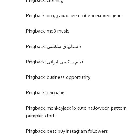
Pingback:
clothing
Pingback:
поздравление с юбилеем женщине
Pingback:
mp3 music
Pingback:
داستانهای سکسی
Pingback:
فیلم سکسی ایرانی
Pingback:
business opportunity
Pingback:
словари
Pingback:
monkeyjack 16 cute halloween pattern
pumpkin cloth
Pingback:
best buy instagram followers