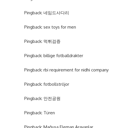
Pingback:
네임드사다리
Pingback:
sex toys for men
Pingback:
먹튀검증
Pingback:
billige fotballdrakter
Pingback:
rbi requirement for nidhi company
Pingback:
fotbollströjor
Pingback:
안전공원
Pingback:
Türen
Pingback:
Mağusa Eleman Arayanlar