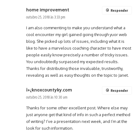
home improvement
Responder
outubro 25, 2018 às 3:33 pm
I am also commenting to make you understand what a
cool encounter my girl gained going through yuor web
blog. She picked up lots of issues, including what it is
like to have a marvelous coaching character to have most
people easily know precisely a number of tricky issues.
You undoubtedly surpassed my expected results.
Thanks for distributing those invaluable, trustworthy,
revealing as well as easy thoughts on the topic to Janet.
ï»¿knoxcountyky.com
Responder
outubro 25, 2018 às 10:30 am
Thanks for some other excellent post. Where else may
just anyone get that kind of info in such a perfect method
of writing? I’ve a presentation next week, and I’m at the
look for such information.