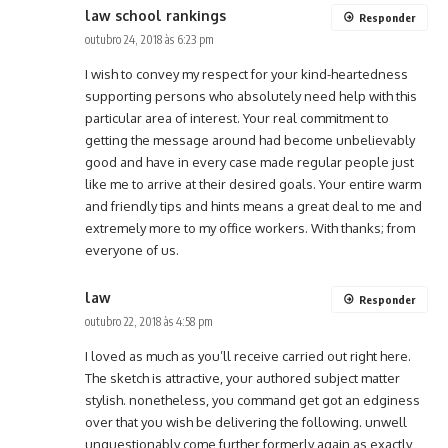
law school rankings
Responder
outubro 24, 2018 às 6:23 pm
I wish to convey my respect for your kind-heartedness
supporting persons who absolutely need help with this
particular area of interest. Your real commitment to
getting the message around had become unbelievably
good and have in every case made regular people just
like me to arrive at their desired goals. Your entire warm
and friendly tips and hints means a great deal to me and
extremely more to my office workers. With thanks; from
everyone of us.
law
Responder
outubro 22, 2018 às 4:58 pm
I loved as much as you’ll receive carried out right here.
The sketch is attractive, your authored subject matter
stylish. nonetheless, you command get got an edginess
over that you wish be delivering the following. unwell
unquestionably come further formerly again as exactly