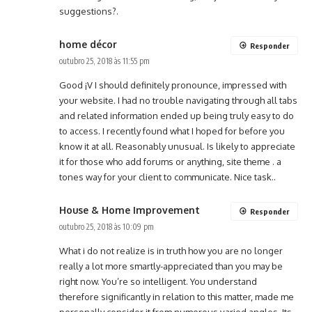
suggestions?.
home décor
Responder
outubro 25, 2018 às 11:55 pm
Good ¡V I should definitely pronounce, impressed with
your website. I had no trouble navigating through all tabs
and related information ended up being truly easy to do
to access. I recently found what I hoped for before you
know it at all. Reasonably unusual. Is likely to appreciate
it for those who add forums or anything, site theme . a
tones way for your client to communicate. Nice task..
House & Home Improvement
Responder
outubro 25, 2018 às 10:09 pm
What i do not realize is in truth how you are no longer
really a lot more smartly-appreciated than you may be
right now. You’re so intelligent. You understand
therefore significantly in relation to this matter, made me
personally consider it from numerous varied angles. Its