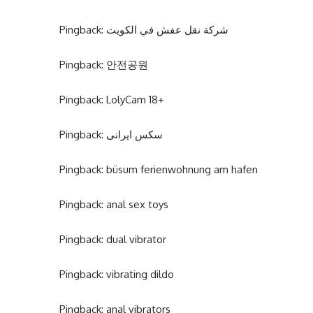
Pingback:
شركة نقل عفش في الكويت
Pingback:
안전공원
Pingback:
LolyCam 18+
Pingback:
سکس ایرانی
Pingback:
büsum ferienwohnung am hafen
Pingback:
anal sex toys
Pingback:
dual vibrator
Pingback:
vibrating dildo
Pingback:
anal vibrators