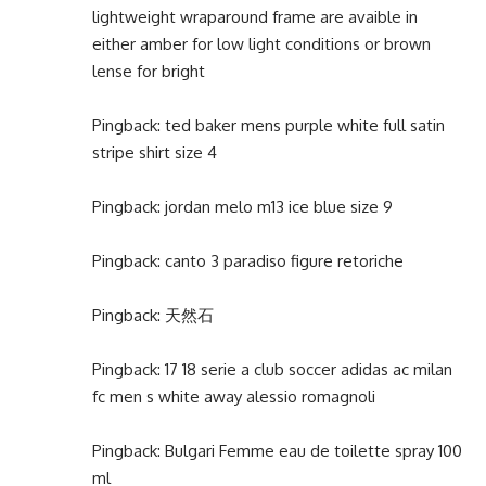
lightweight wraparound frame are avaible in
either amber for low light conditions or brown
lense for bright
Pingback:
ted baker mens purple white full satin
stripe shirt size 4
Pingback:
jordan melo m13 ice blue size 9
Pingback:
canto 3 paradiso figure retoriche
Pingback:
天然石
Pingback:
17 18 serie a club soccer adidas ac milan
fc men s white away alessio romagnoli
Pingback:
Bulgari Femme eau de toilette spray 100
ml