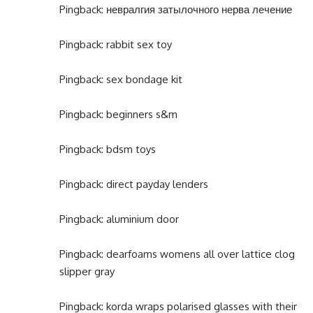
Pingback:
невралгия затылочного нерва лечение
Pingback:
rabbit sex toy
Pingback:
sex bondage kit
Pingback:
beginners s&m
Pingback:
bdsm toys
Pingback:
direct payday lenders
Pingback:
aluminium door
Pingback:
dearfoams womens all over lattice clog
slipper gray
Pingback:
korda wraps polarised glasses with their