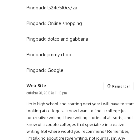
Pingback:
ls24e510cs/za
Pingback:
Online shopping
Pingback:
dolce and gabbana
Pingback:
jimmy choo
Pingback:
Google
Web Site
Responder
outubro 28, 2018 às 11:18 pm
I’m in high school and starting next year I will have to start
looking at colleges. I know I want to find a college just
for creative writing. I love writing stories of all sorts, and I
know of a couple colleges that specialize in creative
writing. But where would you recommend? Remember,
I’m talking about creative writing, not journalism. Any