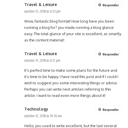
Travel & Leisure
Responder
outubro 15, 2018 às 6:23 pm
Wow, fantastic blog format! How long have you been
running a blog for? you made running a blog glance
easy. The total glance of your site is excellent, as smartly
as the content material!
Travel & Leisure
Responder
outubro 15, 2018 às 6:21 pm
It’s perfect time to make some plans for the future and
it’s time to be happy. I have read this post and if I could I
wish to suggest you some interesting things or advice.
Perhaps you can write next articles referring to this
article. I want to read even more things about it!
Technology
Responder
outubro 15, 2018 às 10:16 am
Hello, you used to write excellent, but the last several