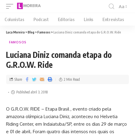
Aa
Colunistas
Podcast
Editorias
Links
Entrevistas
Luca Moreira
>
Blog
>
Famosos
>
Luciana Diniz comanda etapa do G.R.O.W. Ride
FAMOSOS
Luciana Diniz comanda etapa do
G.R.O.W. Ride
Share
2 Min Read
Published abril 3, 2018
O G.R.O.W. RIDE – Etapa Brasil , evento criado pela
amazona olímpica Luciana Diniz, aconteceu no Helvetia
Riding Center, em Indaiatuba/SP, entre os dias 29 de março
e 01 de abril. Foram quatro dias intensos nos quais os