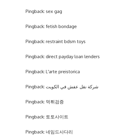
Pingback:
sex gag
Pingback:
fetish bondage
Pingback:
restraint bdsm toys
Pingback:
direct payday loan lenders
Pingback:
L'arte preistorica
Pingback:
شركة نقل عفش في الكويت
Pingback:
먹튀검증
Pingback:
토토사이트
Pingback:
네임드사다리