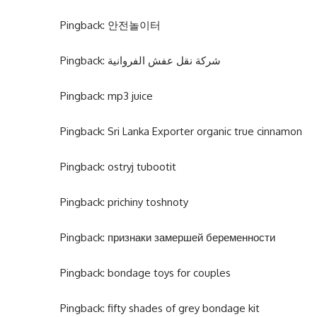
Pingback:
안전놀이터
Pingback:
شركة نقل عفش الفروانية
Pingback:
mp3 juice
Pingback:
Sri Lanka Exporter organic true cinnamon
Pingback:
ostryj tubootit
Pingback:
prichiny toshnoty
Pingback:
признаки замершей беременности
Pingback:
bondage toys for couples
Pingback:
fifty shades of grey bondage kit