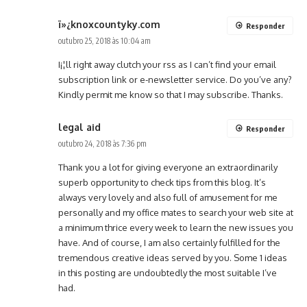
ï»¿knoxcountyky.com
Responder
outubro 25, 2018 às 10:04 am
I¡¦ll right away clutch your rss as I can’t find your email
subscription link or e-newsletter service. Do you’ve any?
Kindly permit me know so that I may subscribe. Thanks.
legal aid
Responder
outubro 24, 2018 às 7:36 pm
Thank you a lot for giving everyone an extraordinarily
superb opportunity to check tips from this blog. It’s
always very lovely and also full of amusement for me
personally and my office mates to search your web site at
a minimum thrice every week to learn the new issues you
have. And of course, I am also certainly fulfilled for the
tremendous creative ideas served by you. Some 1 ideas
in this posting are undoubtedly the most suitable I’ve
had.