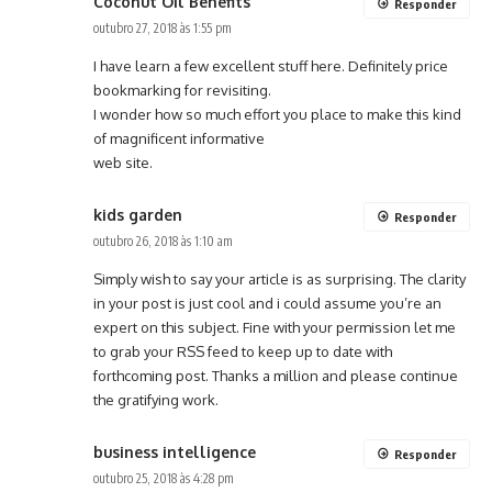
Coconut Oil Benefits
Responder
outubro 27, 2018 às 1:55 pm
I have learn a few excellent stuff here. Definitely price
bookmarking for revisiting.
I wonder how so much effort you place to make this kind
of magnificent informative
web site.
kids garden
Responder
outubro 26, 2018 às 1:10 am
Simply wish to say your article is as surprising. The clarity
in your post is just cool and i could assume you’re an
expert on this subject. Fine with your permission let me
to grab your RSS feed to keep up to date with
forthcoming post. Thanks a million and please continue
the gratifying work.
business intelligence
Responder
outubro 25, 2018 às 4:28 pm