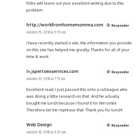
folks will leave out your excellent writing due to this
problem.
http://workfromhomemomma.com
Responder
outubro 19, 2018 às 9:19 am
I have recently started a site, the information you provide
on this site has helped me greatly. Thanks for all of your
time & work.
ï»¿xpertseoservices.com
Responder
outubro 19, 2018 às 7:57 am
Excellent read, I just passed this onto a colleague who
was doing a little research on that. And he actually
bought me lunch because I found it for him smile
Therefore let me rephrase that: Thank you for lunch!
Web Design
Responder
outubro 18, 2018 às 9:29 pm