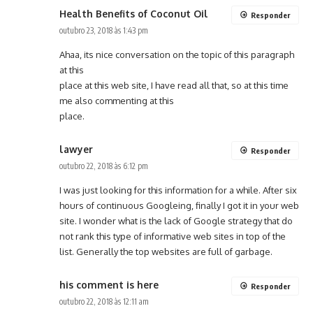
Health Benefits of Coconut Oil
Responder
outubro 23, 2018 às 1:43 pm
Ahaa, its nice conversation on the topic of this paragraph
at this
place at this web site, I have read all that, so at this time
me also commenting at this
place.
lawyer
Responder
outubro 22, 2018 às 6:12 pm
I was just looking for this information for a while. After six
hours of continuous Googleing, finally I got it in your web
site. I wonder what is the lack of Google strategy that do
not rank this type of informative web sites in top of the
list. Generally the top websites are full of garbage.
his comment is here
Responder
outubro 22, 2018 às 12:11 am