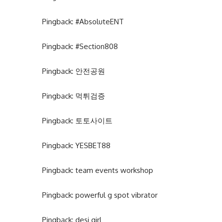
Pingback:
#AbsoluteENT
Pingback:
#Section808
Pingback:
안전공원
Pingback:
먹튀검증
Pingback:
토토사이트
Pingback:
YESBET88
Pingback:
team events workshop
Pingback:
powerful g spot vibrator
Pingback:
desi girl