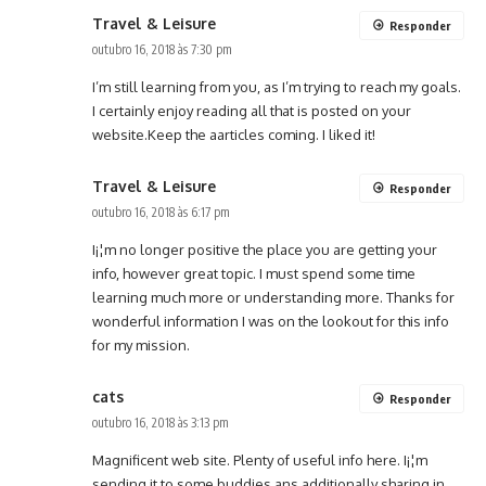
Travel & Leisure
Responder
outubro 16, 2018 às 7:30 pm
I’m still learning from you, as I’m trying to reach my goals.
I certainly enjoy reading all that is posted on your
website.Keep the aarticles coming. I liked it!
Travel & Leisure
Responder
outubro 16, 2018 às 6:17 pm
I¡¦m no longer positive the place you are getting your
info, however great topic. I must spend some time
learning much more or understanding more. Thanks for
wonderful information I was on the lookout for this info
for my mission.
cats
Responder
outubro 16, 2018 às 3:13 pm
Magnificent web site. Plenty of useful info here. I¡¦m
sending it to some buddies ans additionally sharing in