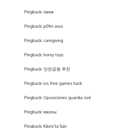
Pingback:
ганок
Pingback:
p01m asus
Pingback:
caregiving
Pingback:
horny toys
Pingback:
안전공원 추천
Pingback:
ios free games hack
Pingback:
Oposiciones guardia civil
Pingback:
юколы
Pingback:
Kıbrıs'ta İlan