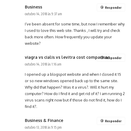
Business
Responder
outubro 14, 2018 às 9:37 am
I’ve been absent for some time, but now I remember why
I used to love this web site. Thanks , I will try and check
back more often. How frequently you update your
website?
viagra vs cialis vs levitra cost comparison
Responder
outubro 14, 2018 às 1:16 am
I opened up a blogspot website and when I closed it 15
or so new windows opened back up to the same site.
Why did that happen? Was it a virus?. Will it hurt my
computer? How do I find it and get rid of it? I am running 2
virus scans right now but if those do not find it, how do I
find it?.
Business & Finance
Responder
outubro 13, 2018 às 9:15 pm