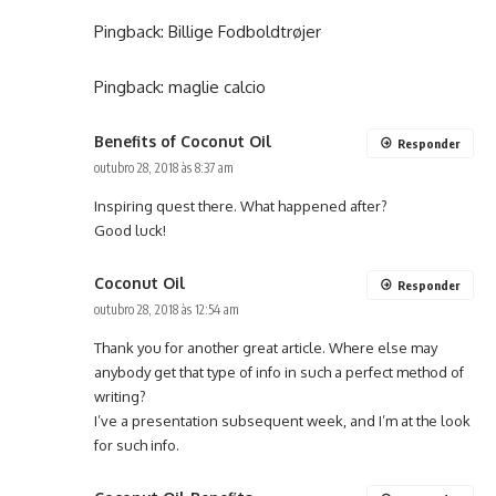
Pingback:
Billige Fodboldtrøjer
Pingback:
maglie calcio
Benefits of Coconut Oil
Responder
outubro 28, 2018 às 8:37 am
Inspiring quest there. What happened after?
Good luck!
Coconut Oil
Responder
outubro 28, 2018 às 12:54 am
Thank you for another great article. Where else may
anybody get that type of info in such a perfect method of
writing?
I’ve a presentation subsequent week, and I’m at the look
for such info.