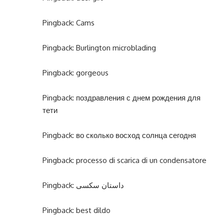
Pingback:
Cams
Pingback:
Burlington microblading
Pingback:
gorgeous
Pingback:
поздравления с днем рождения для
тети
Pingback:
во сколько восход солнца сегодня
Pingback:
processo di scarica di un condensatore
Pingback:
داستان سکسی
Pingback:
best dildo