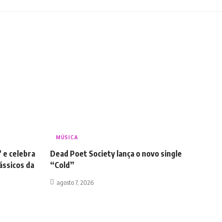
MÚSICA
’ e celebra
Dead Poet Society lança o novo single
ássicos da
“Cold”
agosto 7, 2026