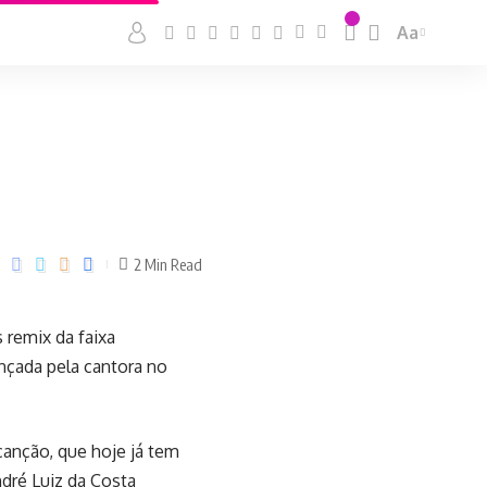
Aa
2 Min Read
 remix da faixa
nçada pela cantora no
canção, que hoje já tem
dré Luiz da Costa