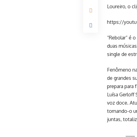
Loureiro, o c
https://you
“Rebolar” é o
duas músicas
single de est
Fenômeno na 
de grandes su
prepara para 
Luísa Gerloff
voz doce. At
tornando-o um
juntas, total