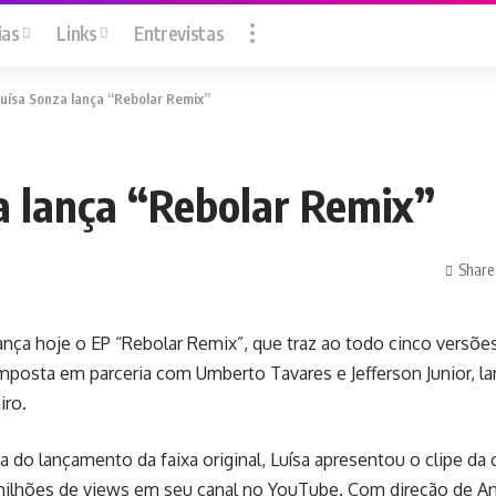
ias
Links
Entrevistas
uísa Sonza lança “Rebolar Remix”
a lança “Rebolar Remix”
Share
ança hoje o EP “Rebolar Remix”, que traz ao todo cinco versões
mposta em parceria com Umberto Tavares e Jefferson Junior, la
iro.
do lançamento da faixa original, Luísa apresentou o clipe da 
 milhões de views em seu canal no YouTube. Com direção de An