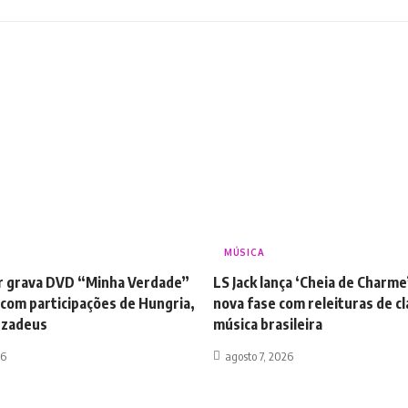
MÚSICA
or grava DVD “Minha Verdade”
LS Jack lança ‘Cheia de Charme
 com participações de Hungria,
nova fase com releituras de cl
nzadeus
música brasileira
26
agosto 7, 2026