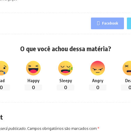
Facebook
O que você achou dessa matéria?
ad
Happy
Sleepy
Angry
De
0
0
0
0
t
será publicado.
Campos obrigatórios são marcados com
*