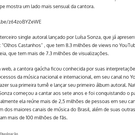
lipe mostra um lado mais sensual da cantora.
tu.be/z64zoBYZeWE
 terceiro single autoral lançado por Luísa Sonza, que já apres
: “Olhos Castanhos” , que tem 8.3 milhões de views no YouTub
reia, que tem mais de 7.3 milhões de visualizações.
web, a cantora gaúcha ficou conhecida por suas interpretaçõ
cessos da música nacional e internacional, em seu canal no Y
fazer sua primeira turnê e lançar seu primeiro álbum autoral. Na
 Sonza começou a cantar aos sete anos e foi conquistando o p
ualmente ela reúne mais de 2,5 milhões de pessoas em seu ca
 dos maiores canais de música do Brasil, além de suas outras
izam mais de 100 milhões de fãs.
Divulgação