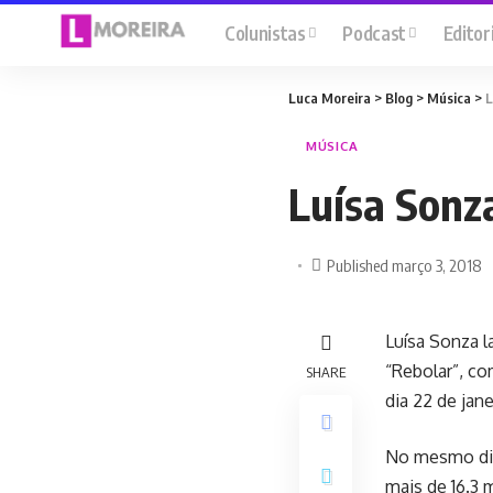
Colunistas
Podcast
Editor
Luca Moreira
>
Blog
>
Música
>
L
MÚSICA
Luísa Sonz
Published março 3, 2018
Luísa Sonza l
“Rebolar”, co
SHARE
dia 22 de jane
No mesmo dia 
mais de 16.3