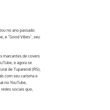
entou no ano passado
e, e “Good Vibes”, seu
es marcantes de covers
ouTube, e agora se
tural de Tuparendi (RS),
aís com seu carisma e
nal no YouTube,
 redes sociais que,