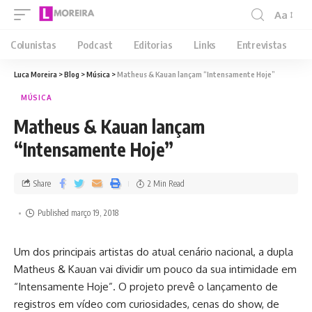
Aa
Colunistas
Podcast
Editorias
Links
Entrevistas
Luca Moreira
>
Blog
>
Música
>
Matheus & Kauan lançam “Intensamente Hoje”
MÚSICA
Matheus & Kauan lançam
“Intensamente Hoje”
Share
2 Min Read
Published março 19, 2018
Um dos principais artistas do atual cenário nacional, a dupla
Matheus & Kauan vai dividir um pouco da sua intimidade em
“Intensamente Hoje”. O projeto prevê o lançamento de
registros em vídeo com curiosidades, cenas do show, de