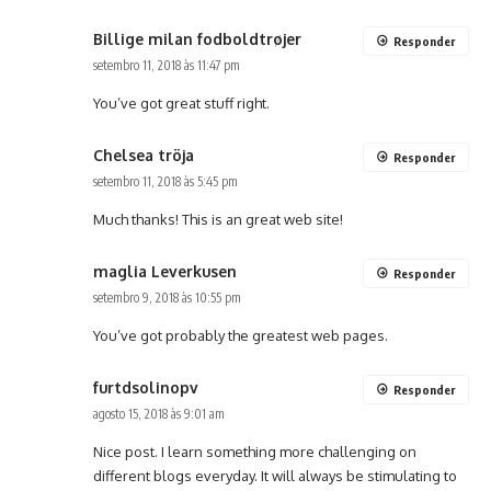
Billige milan fodboldtrøjer
Responder
setembro 11, 2018 às 11:47 pm
You’ve got great stuff right.
Chelsea tröja
Responder
setembro 11, 2018 às 5:45 pm
Much thanks! This is an great web site!
maglia Leverkusen
Responder
setembro 9, 2018 às 10:55 pm
You’ve got probably the greatest web pages.
furtdsolinopv
Responder
agosto 15, 2018 às 9:01 am
Nice post. I learn something more challenging on
different blogs everyday. It will always be stimulating to