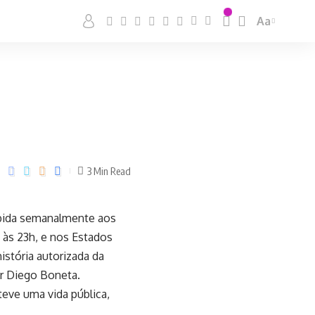
Aa
3 Min Read
xibida semanalmente aos
x às 23h, e nos Estados
istória autorizada da
por Diego Boneta.
eve uma vida pública,