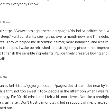
em to everybody I know!
 7:58 am
[url=https://www.nothingbuthemp.net/pages/do-indica-edibles-help-wi
 sleep?[/url] constantly seeing that over a month now, and I’m indubi
cts. They’ve helped me determine calmer, more balanced, and less res
is deeper, I wake up refreshed, and straight my pinpoint has improved
d I cherish the sensible ingredients. I’ll positively preserve buying 
all!
:26 am
anics [url=https://joyorganics.com/pages/cbd-stores ]cbd near by[/ur
h is trim, not too sweet. I took people in the afternoon when I was fe
nergy. Far 30–40 mins later, I felt a bit more level. Not like a prodigi
e crash after. Don’t trust demonolatry, but in support of me, it helpe
ned out.