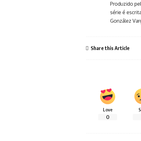
Produzido pe
série é escri
González Var
Share this Article
Love
S
0