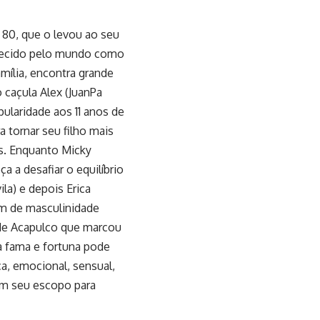
s 80, que o levou ao seu
nhecido pelo mundo como
amília, encontra grande
 caçula Alex (JuanPa
ularidade aos 11 anos de
 tornar seu filho mais
s. Enquanto Micky
 a desafiar o equilíbrio
la) e depois Erica
em de masculinidade
 de Acapulco que marcou
 a fama e fortuna pode
a, emocional, sensual,
 em seu escopo para