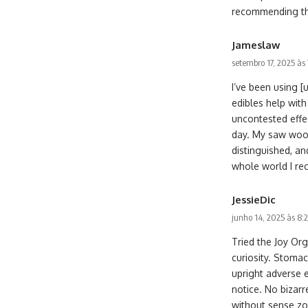
recommending th
Jameslaw
setembro 17, 2025 às
I’ve been using 
edibles help with
uncontested effe
day. My saw wood 
distinguished, an
whole world I rec
JessieDic
junho 14, 2025 às 8
Tried the Joy Org
curiosity. Stomac
upright adverse e
notice. No bizarr
without sense zo