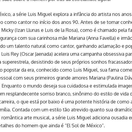
xico, a série Luis Miguel explora a infância do artista nos ano
so como cantor no início dos anos 90. Antes de se tornar co
, Micky (Izan Llunas e Luis de la Rosa), como é chamado pela f
gurança com sua carinhosa mãe Mariana (Anna Favella) e irmão
indo um talento natural como cantor, ganhando aclamação e pop
i Luis Rey (Oscar Jaenada) acelera uma campanha obsessiva para
 superestrela, desistindo de seus próprios sonhos fracassado
 popstar da era, conhecido como Luis Miguel, sua fama começa
essoal com seus primeiros grande amores Mariana (Paulina Dávi
). Enquanto o mundo deseja sua cuidadosa e estimulada imag
m resplandecente sorriso branco, sinônimo do estilo de vida
 carreira, o que está por baixo é uma potente história de como
ília. Contada com um estilo tão atrevido quanto sua dramátic
 romântica arte musical, a série Luis Miguel adiciona ousadia
etalhes do homem que ainda é “El Sol de México”.