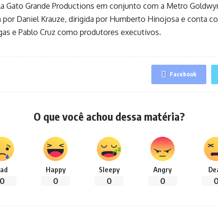
la Gato Grande Productions em conjunto com a Metro Goldwyn 
ta por Daniel Krauze, dirigida por Humberto Hinojosa e conta c
gas e Pablo Cruz como produtores executivos.
Facebook
O que você achou dessa matéria?
ad
Happy
Sleepy
Angry
De
0
0
0
0