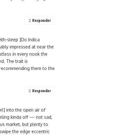
Responder
th-sleep ]Do Indica
tably impressed at near the
tless in every nook the
. The trait is
and recommending them to the
Responder
l] into the open air of
eling kinda off — not sad,
ous market, but plenty to
d swipe the edge eccentric