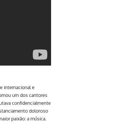
e internacional e
 tornou um dos cantores
utava confidencialmente
istanciamento doloroso
maior paixão: a música.