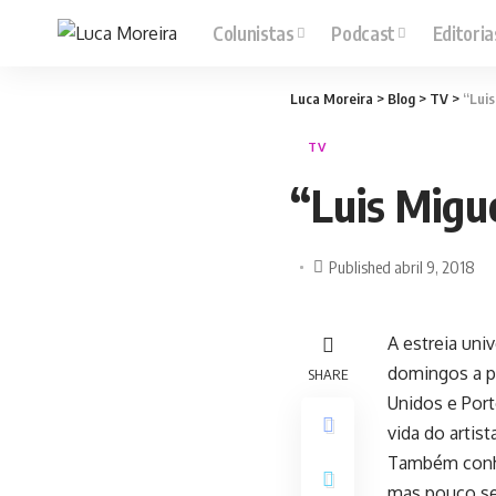
Colunistas
Podcast
Editoria
Luca Moreira
>
Blog
>
TV
>
“Luis
TV
“Luis Migue
Published abril 9, 2018
A estreia uni
domingos a pa
SHARE
Unidos e Port
vida do artis
Também conhe
mas pouco se