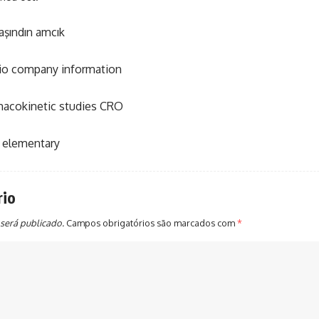
aşındın amcık
io company information
acokinetic studies CRO
 elementary
rio
será publicado.
Campos obrigatórios são marcados com
*