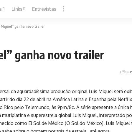
s
Links
Entrevistas
 Miguel” ganha novo trailer
l” ganha novo trailer
Share
versal da aguardadíssima produção original Luis Miguel será e
rtir do dia 22 de abril na América Latina e Espanha pela Netfli
o Rico pelo Telemundo, às 9pm/8c. A série apresente a única h
ta mutiplatina e superestrela global Luis Miguel, interpretado 
cido como El Sol de México (O Sol do México), Luis Miguel t
 sabe sobre o homem por trás da estrela…até agora.