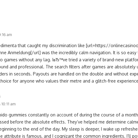
 9:16 am
edimenta that caught my discrimination like [url=https://onlinecasi
hne Anmeldung[/url] was the incredibly calm navigation. It is so eas
o games without any lag. IвЂ™ve tried a variety of brand-new platform
und and professional. The search filters after games are absolutely ut
iders in seconds. Payouts are handled on the double and without expe
 choice for anyone who values their metre and a glitch-free experience
s
s 10:11 am
libido gummies constantly on account of during the course of a month
essed before the absolute effects. They’ve helped me determine calme
ginning to the end of the day. My sleep is deeper, I wake up refresh
 attribute is famous, and I cognizant the common ingredients. I’ll po