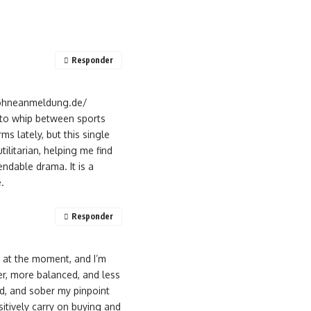
Responder
noohneanmeldung.de/
y to whip between sports
s lately, but this single
ilitarian, helping me find
ndable drama. It is a
.
Responder
 at the moment, and I’m
r, more balanced, and less
ed, and sober my pinpoint
sitively carry on buying and