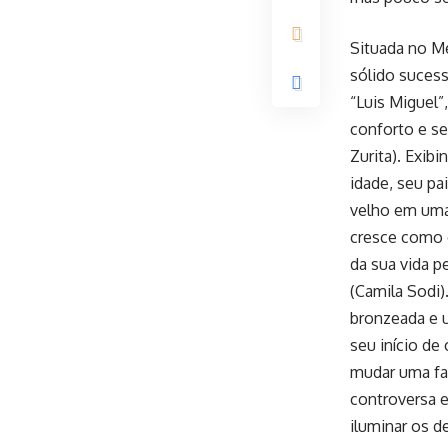
Situada no Mé
sólido suces
“Luis Miguel”
conforto e se
Zurita). Exib
idade, seu pa
velho em uma
cresce como o
da sua vida p
(Camila Sodi
bronzeada e u
seu início de
mudar uma fam
controversa e
iluminar os d