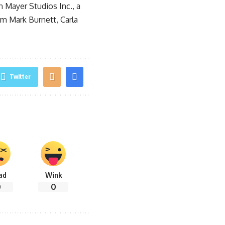
Mayer Studios Inc., a
om Mark Burnett, Carla
Twitter
ad
Wink
0
0