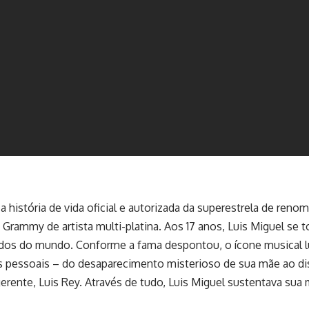
 a história de vida oficial e autorizada da superestrela de renom
Grammy de artista multi-platina. Aos 17 anos, Luis Miguel se
dos do mundo. Conforme a fama despontou, o ícone musical l
s pessoais – do desaparecimento misterioso de sua mãe ao d
gerente, Luis Rey. Através de tudo, Luis Miguel sustentava sua 