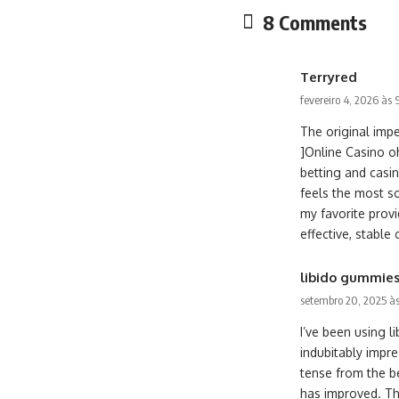
8 Comments
Terryred
fevereiro 4, 2026 às
The original imp
]Online Casino o
betting and casin
feels the most so
my favorite prov
effective, stable
libido gummie
setembro 20, 2025 à
I’ve been using 
indubitably impr
tense from the be
has improved. The