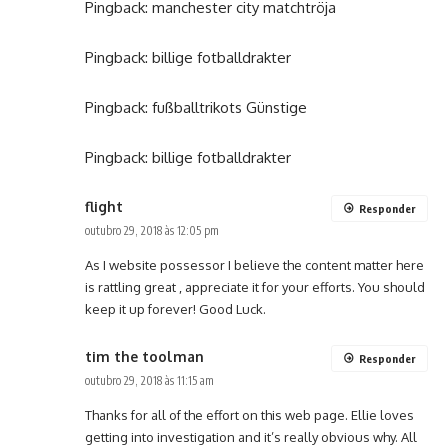
Pingback:
manchester city matchtröja
Pingback:
billige fotballdrakter
Pingback:
fußballtrikots Günstige
Pingback:
billige fotballdrakter
flight
Responder
outubro 29, 2018 às 12:05 pm
As I website possessor I believe the content matter here
is rattling great , appreciate it for your efforts. You should
keep it up forever! Good Luck.
tim the toolman
Responder
outubro 29, 2018 às 11:15 am
Thanks for all of the effort on this web page. Ellie loves
getting into investigation and it’s really obvious why. All