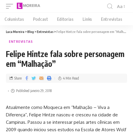
Aa
Colunistas
Podcast
Editorias
Links
Entrevistas
Luca Moreira
>
Blog
>
Entrevistas
>
Felipe Hintze fala sobre personagem em “Malhação”
ENTREVISTAS
Felipe Hintze fala sobre personagem
em “Malhação”
Share
4 Min Read
Published janeiro 29, 2018
Atualmente como Moqueca em “Malhação – Viva a
Diferença”, Felipe Hintze nasceu e cresceu na cidade de
Campinas. Passou a se interessar pelas artes cênicas em
2009 quando iniciou seus estudos na Escola de Atores Wolf