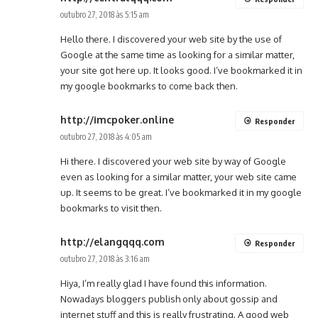
outubro 27, 2018 às 5:15 am
Hello there. I discovered your web site by the use of
Google at the same time as looking for a similar matter,
your site got here up. It looks good. I’ve bookmarked it in
my google bookmarks to come back then.
http://imcpoker.online
Responder
outubro 27, 2018 às 4:05 am
Hi there. I discovered your web site by way of Google
even as looking for a similar matter, your web site came
up. It seems to be great. I’ve bookmarked it in my google
bookmarks to visit then.
http://elangqqq.com
Responder
outubro 27, 2018 às 3:16 am
Hiya, I’m really glad I have found this information.
Nowadays bloggers publish only about gossip and
internet stuff and this is really frustrating. A good web