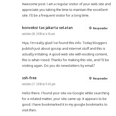
Awesome post. I am a regular visitor of your web site and
appreciate you taking the time to maintain the excellent
site. I’ll be a frequent visitor for a long time.
konveksi tas jakarta selatan
Responder
outubro 28, 2018 às 4:16 am
Hiya, I’m really glad I’ve found this info. Today bloggers
publish just about gossip and internet stuff and this is
actually irritating. A good web site with exciting content,
this is what I need. Thanks for making this site, and I’ll be
visiting again. Do you do newsletters by email?
ssh-free
Responder
outubro 27, 2018 às 9:45 pm
Hello there. I found your site via Google while searching
for a related matter, your site came up. It appears to be
good. I have bookmarked it in my google bookmarks to
visit then.