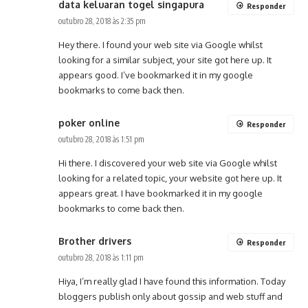
data keluaran togel singapura
Responder
outubro 28, 2018 às 2:35 pm
Hey there. I found your web site via Google whilst
looking for a similar subject, your site got here up. It
appears good. I’ve bookmarked it in my google
bookmarks to come back then.
poker online
Responder
outubro 28, 2018 às 1:51 pm
Hi there. I discovered your web site via Google whilst
looking for a related topic, your website got here up. It
appears great. I have bookmarked it in my google
bookmarks to come back then.
Brother drivers
Responder
outubro 28, 2018 às 1:11 pm
Hiya, I’m really glad I have found this information. Today
bloggers publish only about gossip and web stuff and