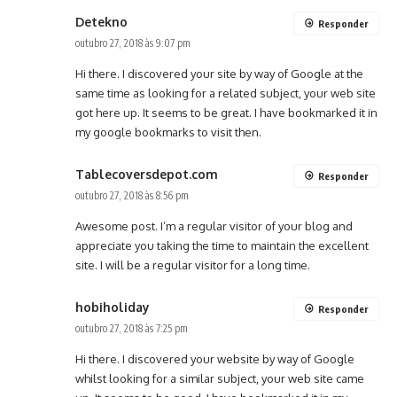
Detekno
Responder
outubro 27, 2018 às 9:07 pm
Hi there. I discovered your site by way of Google at the
same time as looking for a related subject, your web site
got here up. It seems to be great. I have bookmarked it in
my google bookmarks to visit then.
Tablecoversdepot.com
Responder
outubro 27, 2018 às 8:56 pm
Awesome post. I’m a regular visitor of your blog and
appreciate you taking the time to maintain the excellent
site. I will be a regular visitor for a long time.
hobiholiday
Responder
outubro 27, 2018 às 7:25 pm
Hi there. I discovered your website by way of Google
whilst looking for a similar subject, your web site came