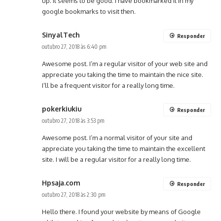
up. It seems to be good. I have bookmarked it in my
google bookmarks to visit then.
SinyalTech
Responder
outubro 27, 2018 às 6:40 pm
Awesome post. I’m a regular visitor of your web site and
appreciate you taking the time to maintain the nice site.
I’ll be a frequent visitor for a really long time.
pokerkiukiu
Responder
outubro 27, 2018 às 3:53 pm
Awesome post. I’m a normal visitor of your site and
appreciate you taking the time to maintain the excellent
site. I will be a regular visitor for a really long time.
Hpsaja.com
Responder
outubro 27, 2018 às 2:30 pm
Hello there. I found your website by means of Google