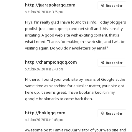
http://juarapokerqq.com
Responder
outubro 26, 2018 às 3:55 pm
Hiya, I’m really glad I have found this info. Today bloggers
publish just about gossip and net stuff and this is really
irritating. A good web site with exciting content, that is
what I need. Thanks for making this web site, and I will be
visiting again. Do you do newsletters by email?
http://championqqq.com
Responder
outubro 26, 2018 às 2:43 pm
Hi there. I found your web site by means of Google at the
same time as searching for a similar matter, your site got
here up. It seems great. I have bookmarked it in my
google bookmarks to come back then.
http://hokiqqq.com
Responder
outubro 26, 2018 às 1:48 pm
Awesome post. I am a regular visitor of your web site and