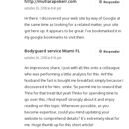
http://mutiarapokerr.com
Responder
outubro 26, 2018 às 8:41 pm
Hi there. I discovered your web site by way of Google at
the same time as looking for a related matter, your site
got here up. It appears to be great. I’ve bookmarked it in
my google bookmarks to visit then.
Bodyguard service Miami FL
Responder
outubro 26, 2018 às 8:16 pm
An impressive share, I just with all this onto a colleague
who was performing a little analysis for this. Anf the
husband the fact is bought me breakfast simply because I
discovered it for him.. smile. So permit me to reword that:
Thnx for that treat! But yeah Thnkx for spending time to
go over this, I find myself strongly about it and enjoy
reading on this topic. Whenever possible, as you
become expertise, could you mind updating your
website to comprehend details? It’s extremely ideal for
me. Huge thumb up for this short article!