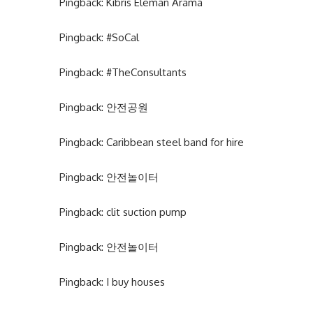
Pingback:
Kıbrıs Eleman Arama
Pingback:
#SoCal
Pingback:
#TheConsultants
Pingback:
안전공원
Pingback:
Caribbean steel band for hire
Pingback:
안전놀이터
Pingback:
clit suction pump
Pingback:
안전놀이터
Pingback:
I buy houses