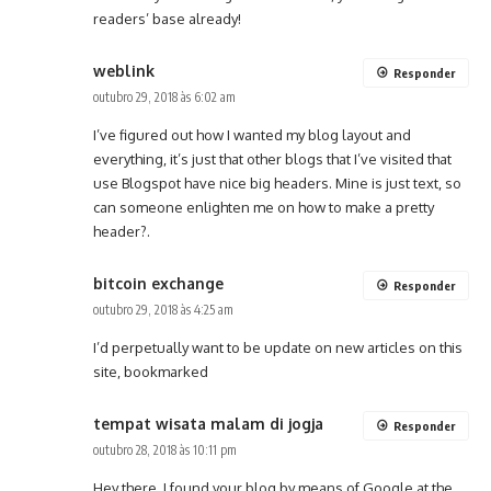
readers’ base already!
weblink
Responder
outubro 29, 2018 às 6:02 am
I’ve figured out how I wanted my blog layout and
everything, it’s just that other blogs that I’ve visited that
use Blogspot have nice big headers. Mine is just text, so
can someone enlighten me on how to make a pretty
header?.
bitcoin exchange
Responder
outubro 29, 2018 às 4:25 am
I’d perpetually want to be update on new articles on this
site, bookmarked
tempat wisata malam di jogja
Responder
outubro 28, 2018 às 10:11 pm
Hey there. I found your blog by means of Google at the