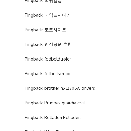
Pingback:
먹튀검증
Pingback:
네임드사다리
Pingback:
토토사이트
Pingback:
안전공원 추천
Pingback:
fodboldtrøjer
Pingback:
fotbollströjor
Pingback:
brother hl-l2305w drivers
Pingback:
Pruebas guardia civil
Pingback:
Rolladen Rolläden