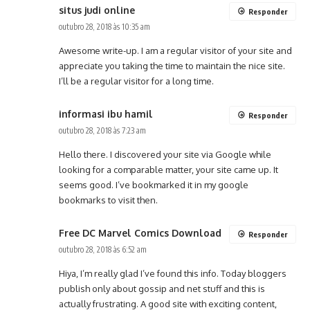
situs judi online
Responder
outubro 28, 2018 às 10:35 am
Awesome write-up. I am a regular visitor of your site and
appreciate you taking the time to maintain the nice site.
I’ll be a regular visitor for a long time.
informasi ibu hamil
Responder
outubro 28, 2018 às 7:23 am
Hello there. I discovered your site via Google while
looking for a comparable matter, your site came up. It
seems good. I’ve bookmarked it in my google
bookmarks to visit then.
Free DC Marvel Comics Download
Responder
outubro 28, 2018 às 6:52 am
Hiya, I’m really glad I’ve found this info. Today bloggers
publish only about gossip and net stuff and this is
actually frustrating. A good site with exciting content,